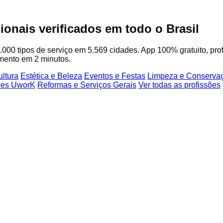
ionais verificados em todo o Brasil
.000 tipos de serviço em 5.569 cidades. App 100% gratuito, profi
mento em 2 minutos.
ltura
Estética e Beleza
Eventos e Festas
Limpeza e Conserva
sões UworK
Reformas e Serviços Gerais
Ver todas as profissões