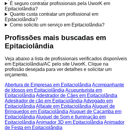
É seguro contratar profissionais pela UworK em
Epitaciolândia?
Quanto custa contratar um profissional em
Epitaciolândia?
Como solicito um serviço em Epitaciolândia?
Profissões mais buscadas em
Epitaciolândia
Veja abaixo a lista de profissionais verificados disponíveis
em Epitaciolândia/AC pelo site UworK. Clique na
profissão desejada para ver detalhes e solicitar um
orçamento.
Abertura de Empresas em Epitaciolândia
Acompanhante
de Idosos em Epitaciolândia
Acupunturista em
Epitaciolândia
Adestrador de Cães em Epitaciolândia
Adestrador de cão em Epitaciolândia
Advogado em
Epitaciolândia
Alfaiate em Epitaciolândia
Aluguel de
Brinquedos em Epitaciolândia
Aluguel de Caçamba em
Epitaciolândia
Aluguel de Som e Iluminação em
Epitaciolândia
Animador 3D em Epitaciolândia
Animador
de Festa em Epitaciolândia