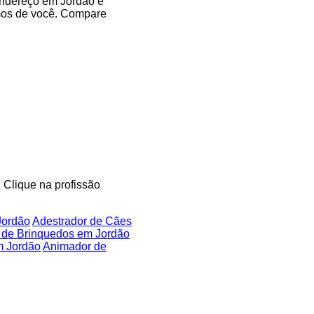
 endereço em Jordão e
imos de você. Compare
. Clique na profissão
Jordão
Adestrador de Cães
 de Brinquedos em Jordão
m Jordão
Animador de