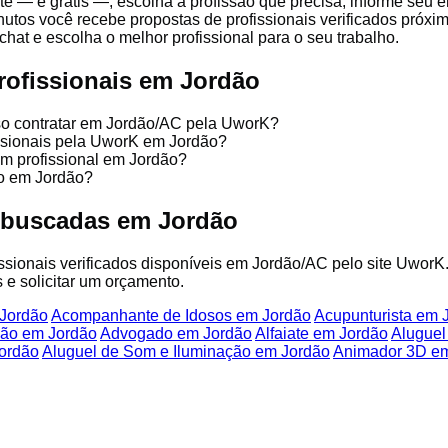
te — é grátis —, escolha a profissão que precisa, informe seu
nutos você recebe propostas de profissionais verificados próx
chat e escolha o melhor profissional para o seu trabalho.
rofissionais em Jordão
sso contratar em Jordão/AC pela UworK?
issionais pela UworK em Jordão?
um profissional em Jordão?
ço em Jordão?
 buscadas em Jordão
fissionais verificados disponíveis em Jordão/AC pelo site UworK
 e solicitar um orçamento.
 Jordão
Acompanhante de Idosos em Jordão
Acupunturista em 
cão em Jordão
Advogado em Jordão
Alfaiate em Jordão
Aluguel
ordão
Aluguel de Som e Iluminação em Jordão
Animador 3D e