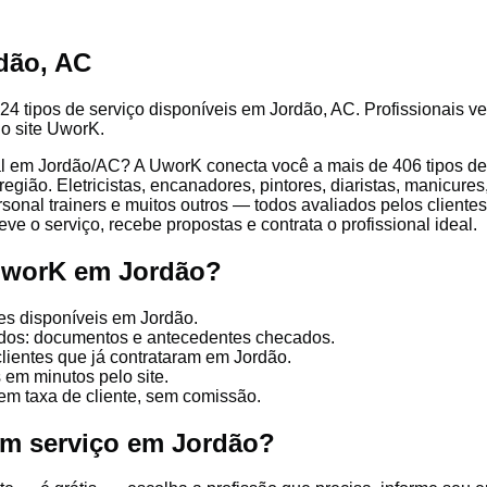
dão, AC
24 tipos de serviço disponíveis em Jordão, AC. Profissionais ve
lo site UworK.
l em Jordão/AC? A UworK conecta você a mais de 406 tipos de p
gião. Eletricistas, encanadores, pintores, diaristas, manicures
ersonal trainers e muitos outros — todos avaliados pelos client
ve o serviço, recebe propostas e contrata o profissional ideal.
 UworK em Jordão?
es disponíveis em Jordão.
cados: documentos e antecedentes checados.
clientes que já contrataram em Jordão.
 em minutos pelo site.
em taxa de cliente, sem comissão.
um serviço em Jordão?