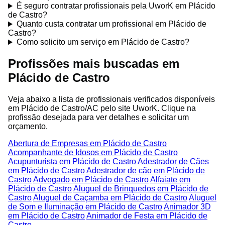
É seguro contratar profissionais pela UworK em Plácido
de Castro?
Quanto custa contratar um profissional em Plácido de
Castro?
Como solicito um serviço em Plácido de Castro?
Profissões mais buscadas em
Plácido de Castro
Veja abaixo a lista de profissionais verificados disponíveis
em Plácido de Castro/AC pelo site UworK. Clique na
profissão desejada para ver detalhes e solicitar um
orçamento.
Abertura de Empresas em Plácido de Castro
Acompanhante de Idosos em Plácido de Castro
Acupunturista em Plácido de Castro
Adestrador de Cães
em Plácido de Castro
Adestrador de cão em Plácido de
Castro
Advogado em Plácido de Castro
Alfaiate em
Plácido de Castro
Aluguel de Brinquedos em Plácido de
Castro
Aluguel de Caçamba em Plácido de Castro
Aluguel
de Som e Iluminação em Plácido de Castro
Animador 3D
em Plácido de Castro
Animador de Festa em Plácido de
Castro