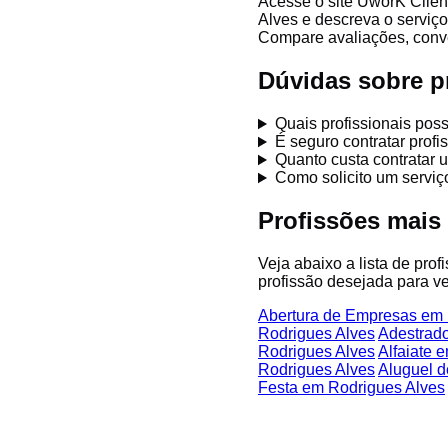
Acesse o site UworK Clien
Alves e descreva o serviço
Compare avaliações, conver
Dúvidas sobre p
Quais profissionais po
É seguro contratar prof
Quanto custa contratar 
Como solicito um servi
Profissões mais
Veja abaixo a lista de pro
profissão desejada para ve
Abertura de Empresas em 
Rodrigues Alves
Adestrad
Rodrigues Alves
Alfaiate 
Rodrigues Alves
Aluguel d
Festa em Rodrigues Alves