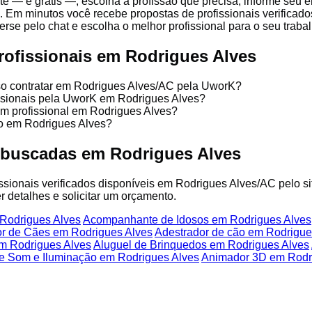
te — é grátis —, escolha a profissão que precisa, informe seu
. Em minutos você recebe propostas de profissionais verificad
se pelo chat e escolha o melhor profissional para o seu trabal
rofissionais em Rodrigues Alves
sso contratar em Rodrigues Alves/AC pela UworK?
issionais pela UworK em Rodrigues Alves?
um profissional em Rodrigues Alves?
ço em Rodrigues Alves?
 buscadas em Rodrigues Alves
fissionais verificados disponíveis em Rodrigues Alves/AC pelo s
r detalhes e solicitar um orçamento.
Rodrigues Alves
Acompanhante de Idosos em Rodrigues Alves
or de Cães em Rodrigues Alves
Adestrador de cão em Rodrigue
em Rodrigues Alves
Aluguel de Brinquedos em Rodrigues Alves
e Som e Iluminação em Rodrigues Alves
Animador 3D em Rodr