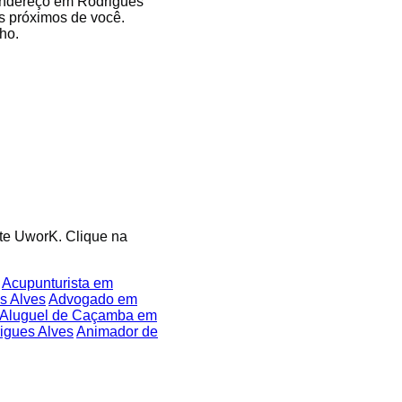
 endereço em Rodrigues
os próximos de você.
ho.
ite UworK. Clique na
Acupunturista em
s Alves
Advogado em
Aluguel de Caçamba em
igues Alves
Animador de