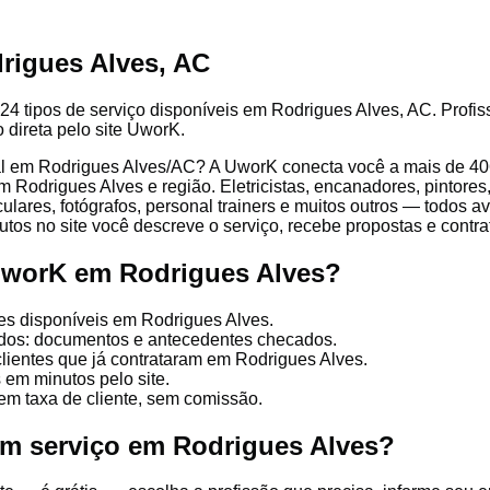
rigues Alves, AC
24 tipos de serviço disponíveis em Rodrigues Alves, AC. Profiss
 direta pelo site UworK.
l em Rodrigues Alves/AC? A UworK conecta você a mais de 406 
 Rodrigues Alves e região. Eletricistas, encanadores, pintores,
culares, fotógrafos, personal trainers e muitos outros — todos a
tos no site você descreve o serviço, recebe propostas e contrata
UworK em Rodrigues Alves?
es disponíveis em Rodrigues Alves.
cados: documentos e antecedentes checados.
clientes que já contrataram em Rodrigues Alves.
 em minutos pelo site.
em taxa de cliente, sem comissão.
um serviço em Rodrigues Alves?