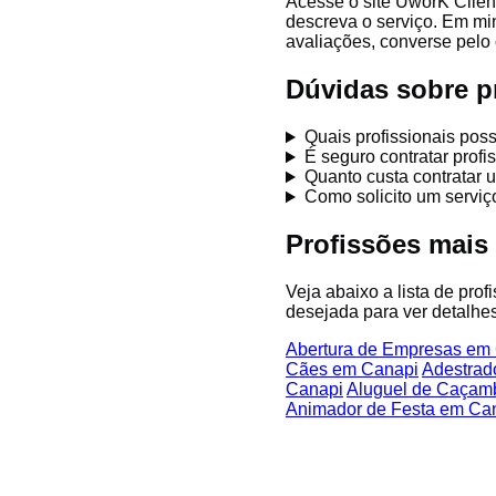
Acesse o site UworK Clien
descreva o serviço. Em mi
avaliações, converse pelo 
Dúvidas sobre p
Quais profissionais pos
É seguro contratar prof
Quanto custa contratar 
Como solicito um servi
Profissões mais
Veja abaixo a lista de pro
desejada para ver detalhes
Abertura de Empresas em
Cães em Canapi
Adestrad
Canapi
Aluguel de Caçam
Animador de Festa em Ca