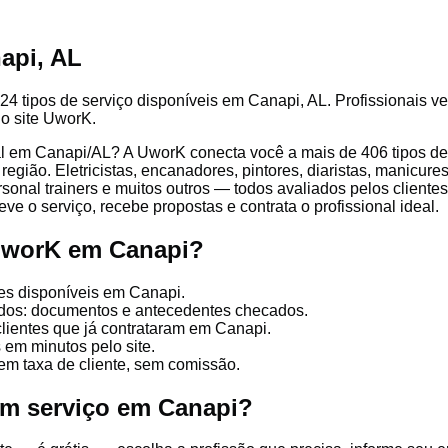
api, AL
24 tipos de serviço disponíveis em Canapi, AL. Profissionais ve
lo site UworK.
l em Canapi/AL? A UworK conecta você a mais de 406 tipos de p
gião. Eletricistas, encanadores, pintores, diaristas, manicures
ersonal trainers e muitos outros — todos avaliados pelos client
ve o serviço, recebe propostas e contrata o profissional ideal.
 UworK em Canapi?
es disponíveis em Canapi.
cados: documentos e antecedentes checados.
clientes que já contrataram em Canapi.
 em minutos pelo site.
em taxa de cliente, sem comissão.
um serviço em Canapi?