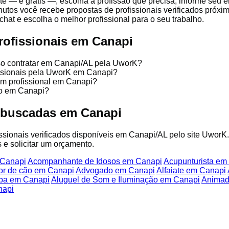
te — é grátis —, escolha a profissão que precisa, informe seu
nutos você recebe propostas de profissionais verificados próx
chat e escolha o melhor profissional para o seu trabalho.
rofissionais em Canapi
so contratar em Canapi/AL pela UworK?
issionais pela UworK em Canapi?
um profissional em Canapi?
ço em Canapi?
 buscadas em Canapi
fissionais verificados disponíveis em Canapi/AL pelo site UworK
 e solicitar um orçamento.
 Canapi
Acompanhante de Idosos em Canapi
Acupunturista em
or de cão em Canapi
Advogado em Canapi
Alfaiate em Canapi
ba em Canapi
Aluguel de Som e Iluminação em Canapi
Animad
napi