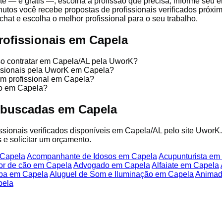
te — é grátis —, escolha a profissão que precisa, informe seu
nutos você recebe propostas de profissionais verificados próx
chat e escolha o melhor profissional para o seu trabalho.
rofissionais em Capela
so contratar em Capela/AL pela UworK?
issionais pela UworK em Capela?
um profissional em Capela?
ço em Capela?
 buscadas em Capela
fissionais verificados disponíveis em Capela/AL pelo site UworK
 e solicitar um orçamento.
 Capela
Acompanhante de Idosos em Capela
Acupunturista em
or de cão em Capela
Advogado em Capela
Alfaiate em Capela
ba em Capela
Aluguel de Som e Iluminação em Capela
Animad
pela