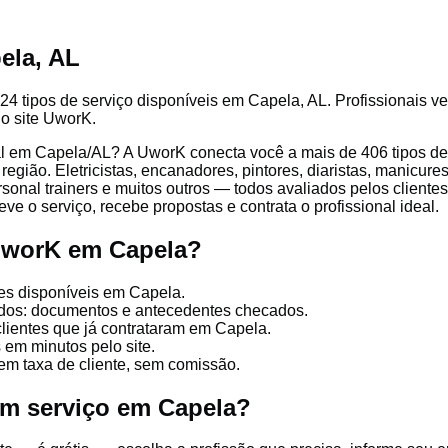
ela, AL
24 tipos de serviço disponíveis em Capela, AL. Profissionais ve
lo site UworK.
l em Capela/AL? A UworK conecta você a mais de 406 tipos de p
gião. Eletricistas, encanadores, pintores, diaristas, manicures
ersonal trainers e muitos outros — todos avaliados pelos client
ve o serviço, recebe propostas e contrata o profissional ideal.
UworK em Capela?
es disponíveis em Capela.
cados: documentos e antecedentes checados.
clientes que já contrataram em Capela.
 em minutos pelo site.
em taxa de cliente, sem comissão.
um serviço em Capela?