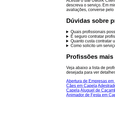
Acesse o site UworK Clien
descreva o serviço. Em mi
avaliações, converse pelo 
Dúvidas sobre p
Quais profissionais pos
É seguro contratar prof
Quanto custa contratar 
Como solicito um servi
Profissões mais
Veja abaixo a lista de pro
desejada para ver detalhes
Abertura de Empresas em
Cães em Capela
Adestrad
Capela
Aluguel de Caçam
Animador de Festa em Ca