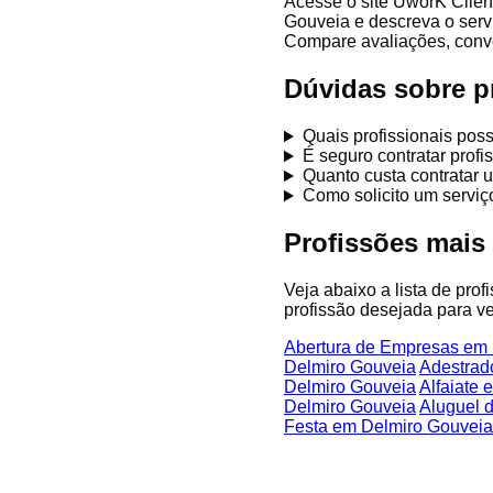
Acesse o site UworK Clien
Gouveia e descreva o serv
Compare avaliações, conver
Dúvidas sobre p
Quais profissionais pos
É seguro contratar prof
Quanto custa contratar 
Como solicito um servi
Profissões mais
Veja abaixo a lista de pro
profissão desejada para ve
Abertura de Empresas em
Delmiro Gouveia
Adestrad
Delmiro Gouveia
Alfaiate
Delmiro Gouveia
Aluguel 
Festa em Delmiro Gouveia