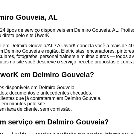
miro Gouveia, AL
24 tipos de serviço disponíveis em Delmiro Gouveia, AL. Profiss
 direta pelo site UworK.
l em Delmiro Gouveia/AL? A UworK conecta você a mais de 406 
 Delmiro Gouveia e região. Eletricistas, encanadores, pintores,
culares, fotógrafos, personal trainers e muitos outros — todos a
tos no site você descreve o serviço, recebe propostas e contrata
UworK em Delmiro Gouveia?
es disponíveis em Delmiro Gouveia.
cados: documentos e antecedentes checados.
clientes que já contrataram em Delmiro Gouveia.
 em minutos pelo site.
em taxa de cliente, sem comissão.
um serviço em Delmiro Gouveia?