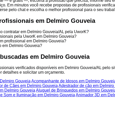
te — é grátis —, escolha a profissão que precisa, informe seu
iço. Em minutos você recebe propostas de profissionais verific
se pelo chat e escolha o melhor profissional para o seu trabal
rofissionais em Delmiro Gouveia
so contratar em Delmiro Gouveia/AL pela UworK?
issionais pela UworK em Delmiro Gouveia?
um profissional em Delmiro Gouveia?
ço em Delmiro Gouveia?
 buscadas em Delmiro Gouveia
fissionais verificados disponíveis em Delmiro Gouveia/AL pelo s
r detalhes e solicitar um orçamento.
 Delmiro Gouveia
Acompanhante de Idosos em Delmiro Gouvei
or de Cães em Delmiro Gouveia
Adestrador de cão em Delmiro
 em Delmiro Gouveia
Aluguel de Brinquedos em Delmiro Gouvei
de Som e Iluminação em Delmiro Gouveia
Animador 3D em Del