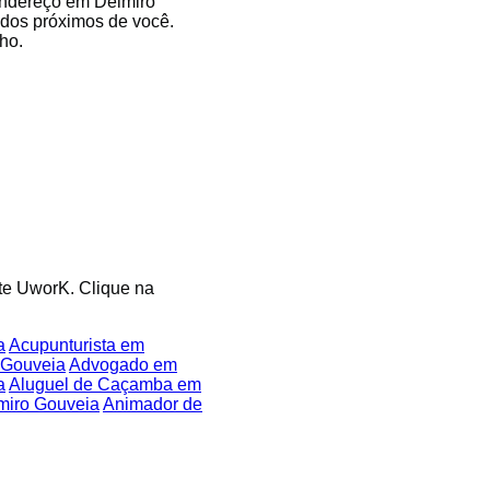
 endereço em Delmiro
ados próximos de você.
ho.
ite UworK. Clique na
a
Acupunturista em
 Gouveia
Advogado em
a
Aluguel de Caçamba em
miro Gouveia
Animador de