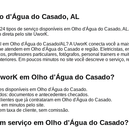
o d'Água do Casado, AL
24 tipos de serviço disponíveis em Olho d'Água do Casado, AL. 
 direta pelo site UworK.
al em Olho d'Água do Casado/AL? A UworK conecta você a mais
que atendem em Olho d'Água do Casado e região. Eletricistas, e
cos, professores particulares, fotógrafos, personal trainers e mu
nteriores. Em poucos minutos no site você descreve o serviço, 
 UworK em Olho d'Água do Casado?
ões disponíveis em Olho d'Água do Casado.
cados: documentos e antecedentes checados.
clientes que já contrataram em Olho d'Água do Casado.
 em minutos pelo site.
em taxa de cliente, sem comissão.
um serviço em Olho d'Água do Casado?