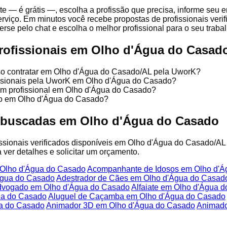
te — é grátis —, escolha a profissão que precisa, informe seu
rviço. Em minutos você recebe propostas de profissionais veri
se pelo chat e escolha o melhor profissional para o seu trabal
rofissionais em Olho d'Água do Casad
sso contratar em Olho d'Água do Casado/AL pela UworK?
fissionais pela UworK em Olho d'Água do Casado?
um profissional em Olho d'Água do Casado?
ço em Olho d'Água do Casado?
s buscadas em Olho d'Água do Casado
fissionais verificados disponíveis em Olho d'Água do Casado/AL
 ver detalhes e solicitar um orçamento.
 Olho d'Água do Casado
Acompanhante de Idosos em Olho d'Á
Água do Casado
Adestrador de Cães em Olho d'Água do Casad
vogado em Olho d'Água do Casado
Alfaiate em Olho d'Água 
ua do Casado
Aluguel de Caçamba em Olho d'Água do Casado
ua do Casado
Animador 3D em Olho d'Água do Casado
Animado