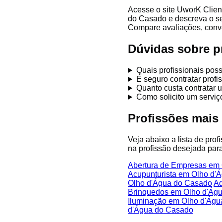
Acesse o site UworK Clien
do Casado e descreva o se
Compare avaliações, conver
Dúvidas sobre p
Quais profissionais po
É seguro contratar pro
Quanto custa contratar 
Como solicito um servi
Profissões mai
Veja abaixo a lista de pro
na profissão desejada para
Abertura de Empresas em
Acupunturista em Olho d'
Olho d'Água do Casado
Ad
Brinquedos em Olho d'Ág
Iluminação em Olho d'Ág
d'Água do Casado