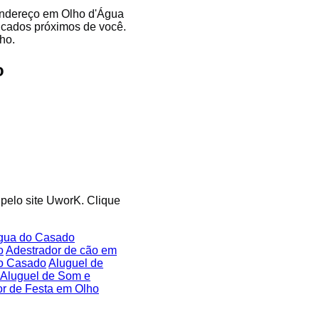
 endereço em Olho d'Água
ficados próximos de você.
ho.
o
 pelo site UworK. Clique
gua do Casado
o
Adestrador de cão em
do Casado
Aluguel de
Aluguel de Som e
r de Festa em Olho