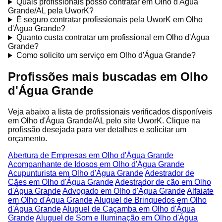
Quais profissionais posso contratar em Olho d'Água
Grande/AL pela UworK?
É seguro contratar profissionais pela UworK em Olho
d'Água Grande?
Quanto custa contratar um profissional em Olho d'Água
Grande?
Como solicito um serviço em Olho d'Água Grande?
Profissões mais buscadas em Olho
d'Água Grande
Veja abaixo a lista de profissionais verificados disponíveis
em Olho d'Água Grande/AL pelo site UworK. Clique na
profissão desejada para ver detalhes e solicitar um
orçamento.
Abertura de Empresas em Olho d'Água Grande
Acompanhante de Idosos em Olho d'Água Grande
Acupunturista em Olho d'Água Grande
Adestrador de
Cães em Olho d'Água Grande
Adestrador de cão em Olho
d'Água Grande
Advogado em Olho d'Água Grande
Alfaiate
em Olho d'Água Grande
Aluguel de Brinquedos em Olho
d'Água Grande
Aluguel de Caçamba em Olho d'Água
Grande
Aluguel de Som e Iluminação em Olho d'Água