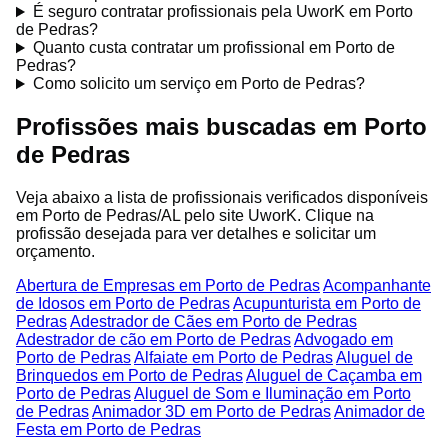
É seguro contratar profissionais pela UworK em Porto
de Pedras?
Quanto custa contratar um profissional em Porto de
Pedras?
Como solicito um serviço em Porto de Pedras?
Profissões mais buscadas em Porto
de Pedras
Veja abaixo a lista de profissionais verificados disponíveis
em Porto de Pedras/AL pelo site UworK. Clique na
profissão desejada para ver detalhes e solicitar um
orçamento.
Abertura de Empresas em Porto de Pedras
Acompanhante
de Idosos em Porto de Pedras
Acupunturista em Porto de
Pedras
Adestrador de Cães em Porto de Pedras
Adestrador de cão em Porto de Pedras
Advogado em
Porto de Pedras
Alfaiate em Porto de Pedras
Aluguel de
Brinquedos em Porto de Pedras
Aluguel de Caçamba em
Porto de Pedras
Aluguel de Som e Iluminação em Porto
de Pedras
Animador 3D em Porto de Pedras
Animador de
Festa em Porto de Pedras