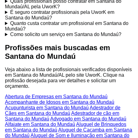
Quais profissionais posso contratar em Santana do
Mundaú/AL pela UworK?
É seguro contratar profissionais pela UworK em
Santana do Mundaú?
Quanto custa contratar um profissional em Santana do
Mundaú?
Como solicito um serviço em Santana do Mundaú?
Profissões mais buscadas em
Santana do Mundaú
Veja abaixo a lista de profissionais verificados disponíveis
em Santana do Mundaú/AL pelo site UworK. Clique na
profissão desejada para ver detalhes e solicitar um
orçamento.
Abertura de Empresas em Santana do Mundaú
Acompanhante de Idosos em Santana do Mundaú
Acupunturista em Santana do Mundaú
Adestrador de
Cães em Santana do Mundaú
Adestrador de cão em
Santana do Mundaú
Advogado em Santana do Mundaú
Alfaiate em Santana do Mundaú
Aluguel de Brinquedos
em Santana do Mundaú
Aluguel de Caçamba em Santana
do Mundaú
Aluguel de Som e Iluminação em Santana do