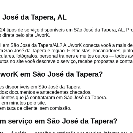
 José da Tapera, AL
24 tipos de serviço disponíveis em São José da Tapera, AL. Prof
 direta pelo site UworK.
l em São José da Tapera/AL? A UworK conecta você a mais de 4
 São José da Tapera e região. Eletricistas, encanadores, pintor
culares, fotógrafos, personal trainers e muitos outros — todos a
tos no site você descreve o serviço, recebe propostas e contrata
UworK em São José da Tapera?
es disponíveis em São José da Tapera.
cados: documentos e antecedentes checados.
clientes que já contrataram em São José da Tapera.
 em minutos pelo site.
em taxa de cliente, sem comissão.
um serviço em São José da Tapera?