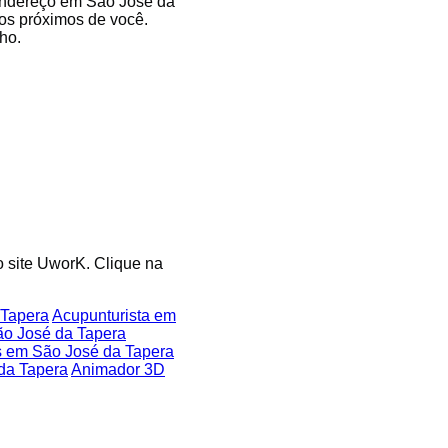
 endereço em São José da
dos próximos de você.
ho.
o site UworK. Clique na
 Tapera
Acupunturista em
ão José da Tapera
s em São José da Tapera
da Tapera
Animador 3D