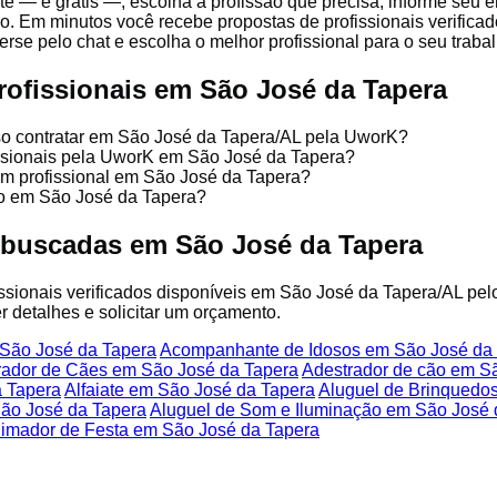
te — é grátis —, escolha a profissão que precisa, informe seu
o. Em minutos você recebe propostas de profissionais verifica
se pelo chat e escolha o melhor profissional para o seu trabal
rofissionais em São José da Tapera
so contratar em São José da Tapera/AL pela UworK?
issionais pela UworK em São José da Tapera?
um profissional em São José da Tapera?
ço em São José da Tapera?
 buscadas em São José da Tapera
fissionais verificados disponíveis em São José da Tapera/AL pel
r detalhes e solicitar um orçamento.
São José da Tapera
Acompanhante de Idosos em São José da
rador de Cães em São José da Tapera
Adestrador de cão em S
 Tapera
Alfaiate em São José da Tapera
Aluguel de Brinquedo
ão José da Tapera
Aluguel de Som e Iluminação em São José 
imador de Festa em São José da Tapera