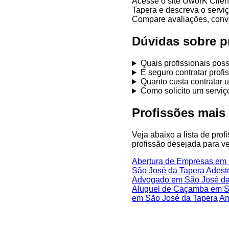
Acesse o site UworK Clien
Tapera e descreva o serviç
Compare avaliações, conver
Dúvidas sobre p
Quais profissionais pos
É seguro contratar prof
Quanto custa contratar 
Como solicito um servi
Profissões mais
Veja abaixo a lista de pro
profissão desejada para ve
Abertura de Empresas em 
São José da Tapera
Adest
Advogado em São José da
Aluguel de Caçamba em S
em São José da Tapera
An