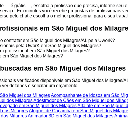
te — é grátis —, escolha a profissão que precisa, informe seu
serviço. Em minutos você recebe propostas de profissionais ve
se pelo chat e escolha o melhor profissional para o seu trabal
rofissionais em São Miguel dos Milagr
so contratar em São Miguel dos Milagres/AL pela UworK?
issionais pela UworK em São Miguel dos Milagres?
um profissional em São Miguel dos Milagres?
ço em São Miguel dos Milagres?
 buscadas em São Miguel dos Milagres
fissionais verificados disponíveis em São Miguel dos Milagres/A
 ver detalhes e solicitar um orçamento.
São Miguel dos Milagres
Acompanhante de Idosos em São Migu
el dos Milagres
Adestrador de Cães em São Miguel dos Milag
dvogado em São Miguel dos Milagres
Alfaiate em São Miguel 
 dos Milagres
Aluguel de Caçamba em São Miguel dos Milagr
 dos Milagres
Animador 3D em São Miguel dos Milagres
Anima