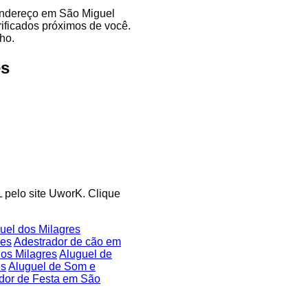
 endereço em São Miguel
rificados próximos de você.
ho.
es
L pelo site UworK. Clique
el dos Milagres
res
Adestrador de cão em
dos Milagres
Aluguel de
es
Aluguel de Som e
dor de Festa em São