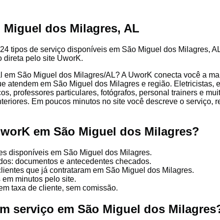
 Miguel dos Milagres, AL
24 tipos de serviço disponíveis em São Miguel dos Milagres, AL.
 direta pelo site UworK.
l em São Miguel dos Milagres/AL? A UworK conecta você a mai
que atendem em São Miguel dos Milagres e região. Eletricistas, 
cos, professores particulares, fotógrafos, personal trainers e mu
nteriores. Em poucos minutos no site você descreve o serviço, 
UworK em São Miguel dos Milagres?
es disponíveis em São Miguel dos Milagres.
cados: documentos e antecedentes checados.
clientes que já contrataram em São Miguel dos Milagres.
 em minutos pelo site.
em taxa de cliente, sem comissão.
um serviço em São Miguel dos Milagres