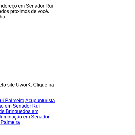
 endereço em Senador Rui
cados próximos de você.
ho.
elo site UworK. Clique na
ui Palmeira
Acupunturista
ão em Senador Rui
 de Brinquedos em
Iluminação em Senador
 Palmeira