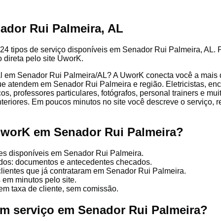
ador Rui Palmeira, AL
24 tipos de serviço disponíveis em Senador Rui Palmeira, AL. Pr
 direta pelo site UworK.
l em Senador Rui Palmeira/AL? A UworK conecta você a mais d
que atendem em Senador Rui Palmeira e região. Eletricistas, enc
cos, professores particulares, fotógrafos, personal trainers e mu
nteriores. Em poucos minutos no site você descreve o serviço, 
UworK em Senador Rui Palmeira?
es disponíveis em Senador Rui Palmeira.
cados: documentos e antecedentes checados.
clientes que já contrataram em Senador Rui Palmeira.
 em minutos pelo site.
em taxa de cliente, sem comissão.
um serviço em Senador Rui Palmeira?