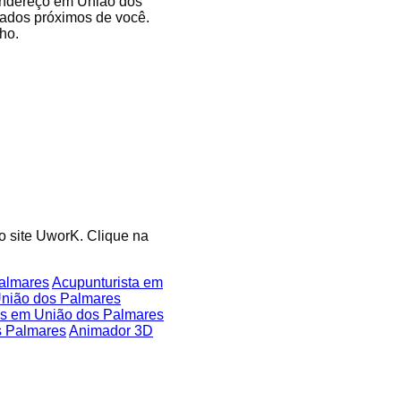
 endereço em União dos
cados próximos de você.
ho.
lo site UworK. Clique na
almares
Acupunturista em
União dos Palmares
os em União dos Palmares
s Palmares
Animador 3D