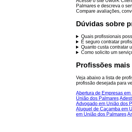
Acesse o site UworK Clien
Palmares e descreva o ser
Compare avaliações, conver
Dúvidas sobre p
Quais profissionais po
É seguro contratar prof
Quanto custa contratar 
Como solicito um servi
Profissões mais
Veja abaixo a lista de pro
profissão desejada para ve
Abertura de Empresas em
União dos Palmares
Adest
Advogado em União dos 
Aluguel de Caçamba em U
em União dos Palmares
An