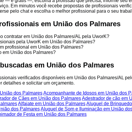
te — é grátis —, escolha a profissão que precisa, informe seu
viço. Em minutos você recebe propostas de profissionais verifi
se pelo chat e escolha o melhor profissional para o seu trabal
rofissionais em União dos Palmares
sso contratar em União dos Palmares/AL pela UworK?
issionais pela UworK em União dos Palmares?
um profissional em União dos Palmares?
ço em União dos Palmares?
 buscadas em União dos Palmares
fissionais verificados disponíveis em União dos Palmares/AL pe
r detalhes e solicitar um orçamento.
 União dos Palmares
Acompanhante de Idosos em União dos P
rador de Cães em União dos Palmares
Adestrador de cão em 
Palmares
Alfaiate em União dos Palmares
Aluguel de Brinqued
nião dos Palmares
Aluguel de Som e Iluminação em União do
imador de Festa em União dos Palmares