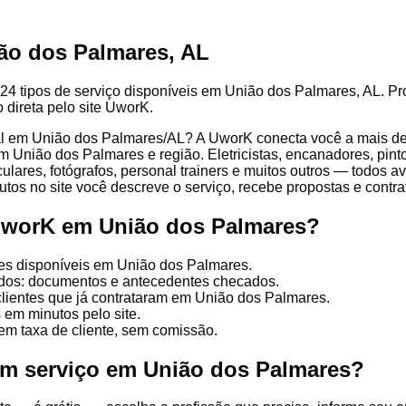
ão dos Palmares, AL
24 tipos de serviço disponíveis em União dos Palmares, AL. Prof
 direta pelo site UworK.
l em União dos Palmares/AL? A UworK conecta você a mais de 4
 União dos Palmares e região. Eletricistas, encanadores, pintor
culares, fotógrafos, personal trainers e muitos outros — todos a
tos no site você descreve o serviço, recebe propostas e contrata
UworK em União dos Palmares?
ões disponíveis em União dos Palmares.
cados: documentos e antecedentes checados.
clientes que já contrataram em União dos Palmares.
 em minutos pelo site.
em taxa de cliente, sem comissão.
um serviço em União dos Palmares?