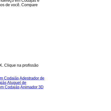
 endereço em Codajás e
imos de você. Compare
K. Clique na profissão
em Codajás
Adestrador de
ajás
Aluguel de
 em Codajás
Animador 3D