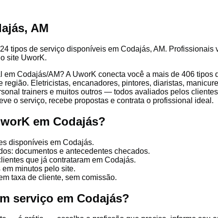
ajás, AM
24 tipos de serviço disponíveis em Codajás, AM. Profissionais v
lo site UworK.
l em Codajás/AM? A UworK conecta você a mais de 406 tipos de
egião. Eletricistas, encanadores, pintores, diaristas, manicure
ersonal trainers e muitos outros — todos avaliados pelos client
ve o serviço, recebe propostas e contrata o profissional ideal.
 UworK em Codajás?
es disponíveis em Codajás.
cados: documentos e antecedentes checados.
clientes que já contrataram em Codajás.
 em minutos pelo site.
em taxa de cliente, sem comissão.
um serviço em Codajás?