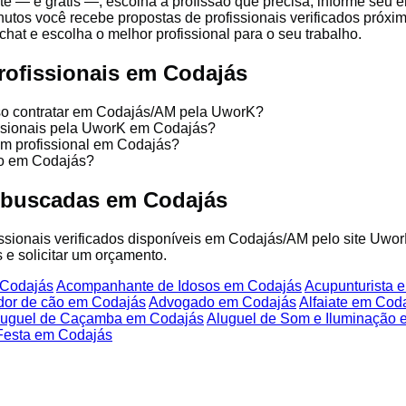
te — é grátis —, escolha a profissão que precisa, informe seu
nutos você recebe propostas de profissionais verificados próx
chat e escolha o melhor profissional para o seu trabalho.
rofissionais em Codajás
sso contratar em Codajás/AM pela UworK?
issionais pela UworK em Codajás?
um profissional em Codajás?
ço em Codajás?
 buscadas em Codajás
fissionais verificados disponíveis em Codajás/AM pelo site Uwor
 e solicitar um orçamento.
 Codajás
Acompanhante de Idosos em Codajás
Acupunturista 
dor de cão em Codajás
Advogado em Codajás
Alfaiate em Cod
luguel de Caçamba em Codajás
Aluguel de Som e Iluminação
Festa em Codajás