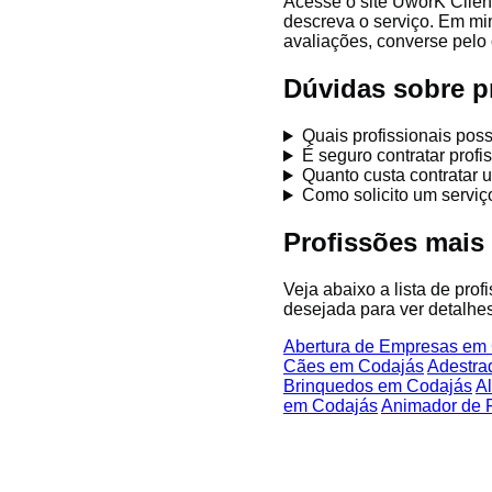
Acesse o site UworK Clien
descreva o serviço. Em mi
avaliações, converse pelo 
Dúvidas sobre p
Quais profissionais po
É seguro contratar prof
Quanto custa contratar 
Como solicito um servi
Profissões mais
Veja abaixo a lista de pro
desejada para ver detalhes
Abertura de Empresas em
Cães em Codajás
Adestra
Brinquedos em Codajás
A
em Codajás
Animador de 