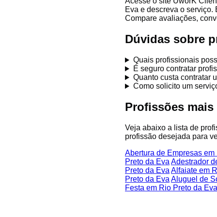
Acesse o site UworK Clien
Eva e descreva o serviço. 
Compare avaliações, conver
Dúvidas sobre p
Quais profissionais pos
É seguro contratar prof
Quanto custa contratar 
Como solicito um serviç
Profissões mais
Veja abaixo a lista de pro
profissão desejada para ve
Abertura de Empresas em 
Preto da Eva
Adestrador d
Preto da Eva
Alfaiate em 
Preto da Eva
Aluguel de S
Festa em Rio Preto da Ev