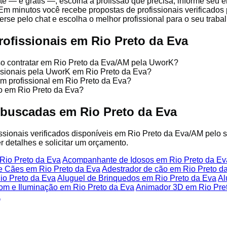
te — é grátis —, escolha a profissão que precisa, informe seu 
Em minutos você recebe propostas de profissionais verificados
se pelo chat e escolha o melhor profissional para o seu trabal
rofissionais em Rio Preto da Eva
so contratar em Rio Preto da Eva/AM pela UworK?
issionais pela UworK em Rio Preto da Eva?
um profissional em Rio Preto da Eva?
o em Rio Preto da Eva?
 buscadas em Rio Preto da Eva
fissionais verificados disponíveis em Rio Preto da Eva/AM pelo 
r detalhes e solicitar um orçamento.
Rio Preto da Eva
Acompanhante de Idosos em Rio Preto da Ev
e Cães em Rio Preto da Eva
Adestrador de cão em Rio Preto d
Rio Preto da Eva
Aluguel de Brinquedos em Rio Preto da Eva
Al
om e Iluminação em Rio Preto da Eva
Animador 3D em Rio Pre
a