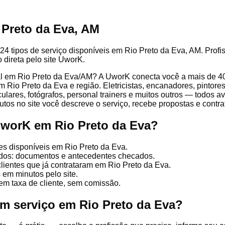
 Preto da Eva, AM
24 tipos de serviço disponíveis em Rio Preto da Eva, AM. Profis
 direta pelo site UworK.
l em Rio Preto da Eva/AM? A UworK conecta você a mais de 406
 Rio Preto da Eva e região. Eletricistas, encanadores, pintores,
culares, fotógrafos, personal trainers e muitos outros — todos a
tos no site você descreve o serviço, recebe propostas e contrata
UworK em Rio Preto da Eva?
es disponíveis em Rio Preto da Eva.
cados: documentos e antecedentes checados.
clientes que já contrataram em Rio Preto da Eva.
 em minutos pelo site.
em taxa de cliente, sem comissão.
um serviço em Rio Preto da Eva?