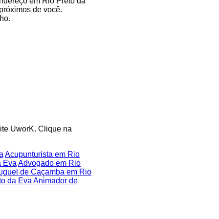
endereço em Rio Preto da
 próximos de você.
ho.
site UworK. Clique na
a
Acupunturista em Rio
a Eva
Advogado em Rio
uguel de Caçamba em Rio
to da Eva
Animador de