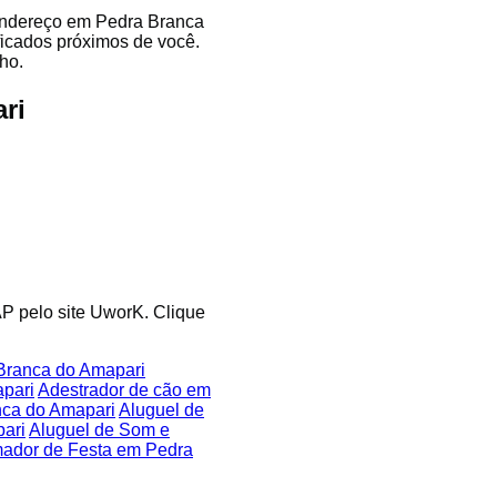
 endereço em Pedra Branca
ficados próximos de você.
ho.
ri
i
AP pelo site UworK. Clique
Branca do Amapari
pari
Adestrador de cão em
nca do Amapari
Aluguel de
ari
Aluguel de Som e
ador de Festa em Pedra