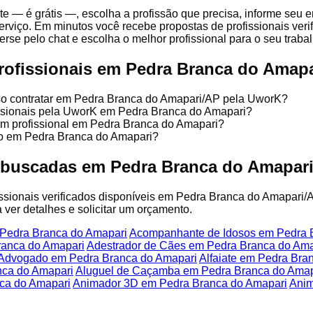
te — é grátis —, escolha a profissão que precisa, informe seu
rviço. Em minutos você recebe propostas de profissionais veri
se pelo chat e escolha o melhor profissional para o seu trabal
rofissionais em Pedra Branca do Amapa
sso contratar em Pedra Branca do Amapari/AP pela UworK?
issionais pela UworK em Pedra Branca do Amapari?
um profissional em Pedra Branca do Amapari?
ço em Pedra Branca do Amapari?
 buscadas em Pedra Branca do Amapar
fissionais verificados disponíveis em Pedra Branca do Amapari/
 ver detalhes e solicitar um orçamento.
Pedra Branca do Amapari
Acompanhante de Idosos em Pedra 
ranca do Amapari
Adestrador de Cães em Pedra Branca do Ama
Advogado em Pedra Branca do Amapari
Alfaiate em Pedra Bra
nca do Amapari
Aluguel de Caçamba em Pedra Branca do Amap
ca do Amapari
Animador 3D em Pedra Branca do Amapari
Anim