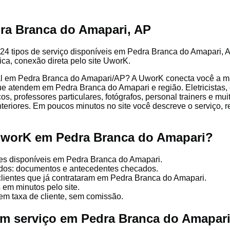
ra Branca do Amapari, AP
24 tipos de serviço disponíveis em Pedra Branca do Amapari, A
lica, conexão direta pelo site UworK.
al em Pedra Branca do Amapari/AP? A UworK conecta você a ma
que atendem em Pedra Branca do Amapari e região. Eletricistas,
cos, professores particulares, fotógrafos, personal trainers e mu
nteriores. Em poucos minutos no site você descreve o serviço, 
UworK em Pedra Branca do Amapari?
ões disponíveis em Pedra Branca do Amapari.
cados: documentos e antecedentes checados.
clientes que já contrataram em Pedra Branca do Amapari.
 em minutos pelo site.
em taxa de cliente, sem comissão.
um serviço em Pedra Branca do Amapar