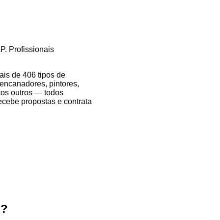
P. Profissionais
is de 406 tipos de
 encanadores, pintores,
itos outros — todos
recebe propostas e contrata
i?