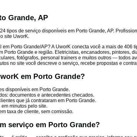
to Grande, AP
24 tipos de serviço disponíveis em Porto Grande, AP. Profission
lo site UworK.
l em Porto Grande/AP? A UworK conecta você a mais de 406 tip
 Porto Grande e região. Eletricistas, encanadores, pintores, di
culares, fotógrafos, personal trainers e muitos outros — todos a
tos no site você descreve o serviço, recebe propostas e contrata
UworK em Porto Grande?
es disponíveis em Porto Grande.
cados: documentos e antecedentes checados.
clientes que já contrataram em Porto Grande.
 em minutos pelo site.
em taxa de cliente, sem comissão.
um serviço em Porto Grande?