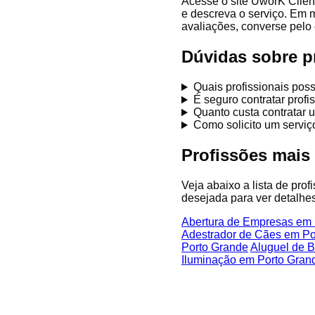
Acesse o site UworK Clien
e descreva o serviço. Em 
avaliações, converse pelo 
Dúvidas sobre p
Quais profissionais po
É seguro contratar prof
Quanto custa contratar 
Como solicito um servi
Profissões mais
Veja abaixo a lista de pro
desejada para ver detalhes
Abertura de Empresas em 
Adestrador de Cães em Po
Porto Grande
Aluguel de 
Iluminação em Porto Gran