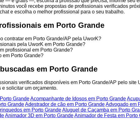
te — é grátis —, escolha a profissão que precisa, informe seu
minutos você recebe propostas de profissionais verificados pr
chat e escolha o melhor profissional para o seu trabalho.
rofissionais em Porto Grande
sso contratar em Porto Grande/AP pela UworK?
issionais pela UworK em Porto Grande?
um profissional em Porto Grande?
ço em Porto Grande?
 buscadas em Porto Grande
fissionais verificados disponíveis em Porto Grande/AP pelo site
 e solicitar um orçamento.
Porto Grande
Acompanhante de Idosos em Porto Grande
Acupu
rto Grande
Adestrador de cão em Porto Grande
Advogado em P
Brinquedos em Porto Grande
Aluguel de Caçamba em Porto Gr
de
Animador 3D em Porto Grande
Animador de Festa em Porto