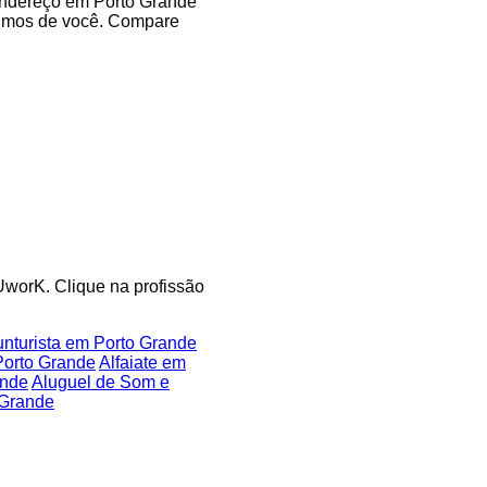
 endereço em Porto Grande
óximos de você. Compare
 UworK. Clique na profissão
nturista em Porto Grande
orto Grande
Alfaiate em
ande
Aluguel de Som e
 Grande