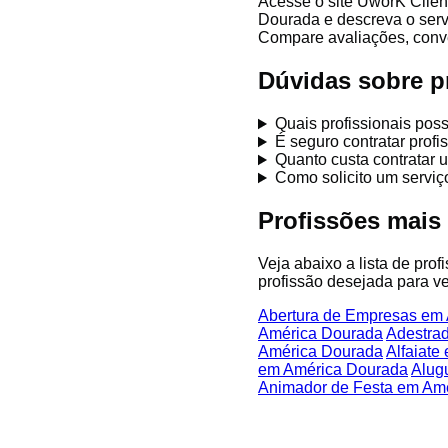
Acesse o site UworK Clien
Dourada e descreva o serv
Compare avaliações, conver
Dúvidas sobre p
Quais profissionais po
É seguro contratar pro
Quanto custa contratar 
Como solicito um servi
Profissões mais
Veja abaixo a lista de pro
profissão desejada para ve
Abertura de Empresas em
América Dourada
Adestra
América Dourada
Alfaiate
em América Dourada
Alug
Animador de Festa em Am