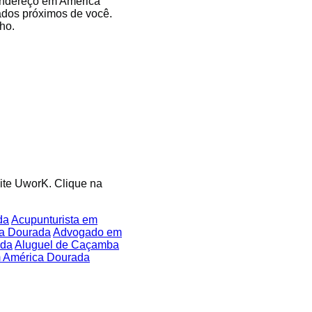
 endereço em América
ados próximos de você.
ho.
site UworK. Clique na
da
Acupunturista em
ca Dourada
Advogado em
ada
Aluguel de Caçamba
 América Dourada