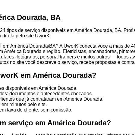
rica Dourada, BA
24 tipos de serviço disponíveis em América Dourada, BA. Profis
 direta pelo site UworK.
l em América Dourada/BA? A UworK conecta você a mais de 406
 América Dourada e região. Eletricistas, encanadores, pintores
culares, fotógrafos, personal trainers e muitos outros — todos a
tos no site você descreve o serviço, recebe propostas e contrata
 UworK em América Dourada?
ões disponíveis em América Dourada.
cados: documentos e antecedentes checados.
clientes que já contrataram em América Dourada.
 em minutos pelo site.
em taxa de cliente, sem comissão.
um serviço em América Dourada?