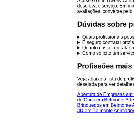
Acesse o site UworK Clien
descreva o serviço. Em mi
avaliações, converse pelo 
Dúvidas sobre p
Quais profissionais po
É seguro contratar prof
Quanto custa contratar 
Como solicito um servi
Profissões mai
Veja abaixo a lista de pro
desejada para ver detalhes
Abertura de Empresas em
de Cães em Belmonte
Ade
Brinquedos em Belmonte
3D em Belmonte
Animador