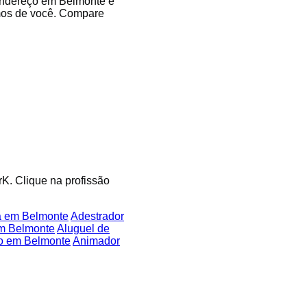
 endereço em Belmonte e
imos de você. Compare
rK. Clique na profissão
a em Belmonte
Adestrador
em Belmonte
Aluguel de
ão em Belmonte
Animador