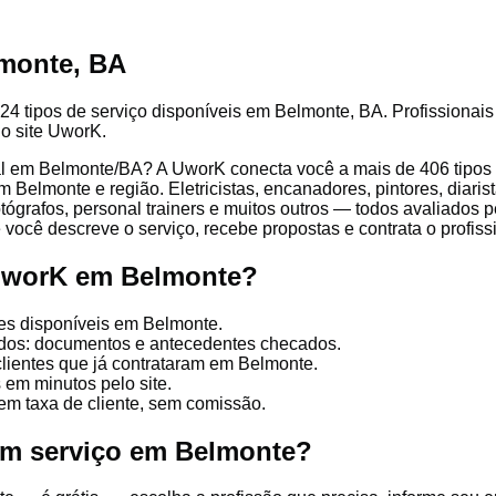
monte, BA
24 tipos de serviço disponíveis em Belmonte, BA. Profissionais 
lo site UworK.
l em Belmonte/BA? A UworK conecta você a mais de 406 tipos d
 Belmonte e região. Eletricistas, encanadores, pintores, diarist
otógrafos, personal trainers e muitos outros — todos avaliados pe
você descreve o serviço, recebe propostas e contrata o profissi
 UworK em Belmonte?
es disponíveis em Belmonte.
cados: documentos e antecedentes checados.
clientes que já contrataram em Belmonte.
 em minutos pelo site.
em taxa de cliente, sem comissão.
um serviço em Belmonte?