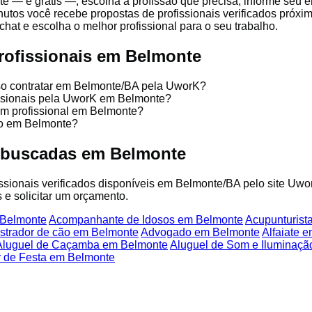
te — é grátis —, escolha a profissão que precisa, informe seu
nutos você recebe propostas de profissionais verificados próx
chat e escolha o melhor profissional para o seu trabalho.
rofissionais em Belmonte
sso contratar em Belmonte/BA pela UworK?
issionais pela UworK em Belmonte?
um profissional em Belmonte?
ço em Belmonte?
s buscadas em Belmonte
fissionais verificados disponíveis em Belmonte/BA pelo site Uwo
 e solicitar um orçamento.
 Belmonte
Acompanhante de Idosos em Belmonte
Acupunturist
strador de cão em Belmonte
Advogado em Belmonte
Alfaiate 
Aluguel de Caçamba em Belmonte
Aluguel de Som e Iluminaç
 de Festa em Belmonte