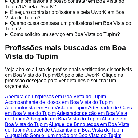
Quais profissionais posso contratar em Boa Vista do
Tupim/BA pela UworK?
É seguro contratar profissionais pela UworK em Boa
Vista do Tupim?
Quanto custa contratar um profissional em Boa Vista do
Tupim?
Como solicito um serviço em Boa Vista do Tupim?
Profissões mais buscadas em Boa
Vista do Tupim
Veja abaixo a lista de profissionais verificados disponíveis
em Boa Vista do Tupim/BA pelo site UworK. Clique na
profissão desejada para ver detalhes e solicitar um
orçamento.
Abertura de Empresas em Boa Vista do Tupim
Acompanhante de Idosos em Boa Vista do Tupim
Acupunturista em Boa Vista do Tupim
Adestrador de Cães
em Boa Vista do Tupim
Adestrador de cão em Boa Vista
do Tupim
Advogado em Boa Vista do Tupim
Alfaiate em
Boa Vista do Tupim
Aluguel de Brinquedos em Boa Vista
do Tupim
Aluguel de Caçamba em Boa Vista do Tupim
Aluguel de Som e Iluminação em Boa Vista do Tupim