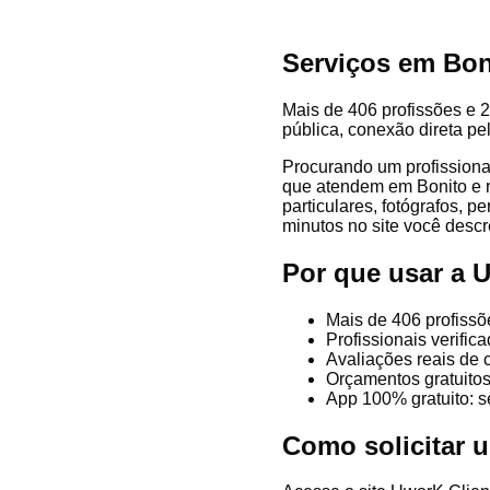
Serviços em Bon
Mais de 406 profissões e 2
pública, conexão direta pe
Procurando um profissiona
que atendem em Bonito e re
particulares, fotógrafos, p
minutos no site você descre
Por que usar a 
Mais de 406 profissõ
Profissionais verifi
Avaliações reais de 
Orçamentos gratuitos
App 100% gratuito: s
Como solicitar 