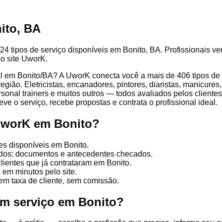
ito, BA
24 tipos de serviço disponíveis em Bonito, BA. Profissionais ver
lo site UworK.
l em Bonito/BA? A UworK conecta você a mais de 406 tipos de p
gião. Eletricistas, encanadores, pintores, diaristas, manicures,
ersonal trainers e muitos outros — todos avaliados pelos client
ve o serviço, recebe propostas e contrata o profissional ideal.
UworK em Bonito?
es disponíveis em Bonito.
cados: documentos e antecedentes checados.
clientes que já contrataram em Bonito.
 em minutos pelo site.
em taxa de cliente, sem comissão.
um serviço em Bonito?