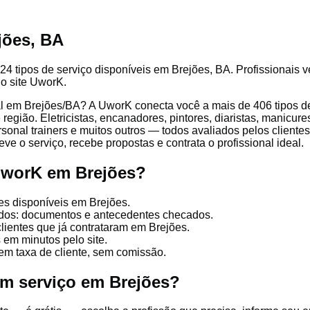
jões, BA
24 tipos de serviço disponíveis em Brejões, BA. Profissionais v
lo site UworK.
l em Brejões/BA? A UworK conecta você a mais de 406 tipos de 
egião. Eletricistas, encanadores, pintores, diaristas, manicures
ersonal trainers e muitos outros — todos avaliados pelos client
ve o serviço, recebe propostas e contrata o profissional ideal.
UworK em Brejões?
es disponíveis em Brejões.
cados: documentos e antecedentes checados.
clientes que já contrataram em Brejões.
 em minutos pelo site.
em taxa de cliente, sem comissão.
um serviço em Brejões?