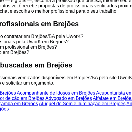
te — é grátis —, escolha a profissão que precisa, informe seu 
nutos você recebe propostas de profissionais verificados próx
chat e escolha o melhor profissional para o seu trabalho.
rofissionais em Brejões
so contratar em Brejões/BA pela UworK?
issionais pela UworK em Brejões?
um profissional em Brejões?
ço em Brejões?
 buscadas em Brejões
fissionais verificados disponíveis em Brejões/BA pelo site UworK
 e solicitar um orçamento.
Brejões
Acompanhante de Idosos em Brejões
Acupunturista em
or de cão em Brejões
Advogado em Brejões
Alfaiate em Brejõe
çamba em Brejões
Aluguel de Som e Iluminação em Brejões
An
jões