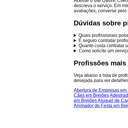
Acesse o site UworK Clien
descreva o serviço. Em mi
avaliações, converse pelo 
Dúvidas sobre p
Quais profissionais pos
É seguro contratar prof
Quanto custa contratar 
Como solicito um servi
Profissões mais
Veja abaixo a lista de pro
desejada para ver detalhes
Abertura de Empresas em 
Cães em Brejões
Adestrad
em Brejões
Aluguel de Ca
Animador de Festa em Bre