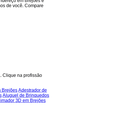
endereço em Brejões e
imos de você. Compare
. Clique na profissão
 Brejões
Adestrador de
s
Aluguel de Brinquedos
imador 3D em Brejões