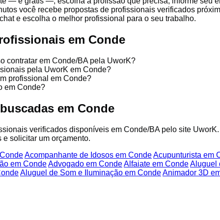
te — é grátis —, escolha a profissão que precisa, informe seu
nutos você recebe propostas de profissionais verificados próx
chat e escolha o melhor profissional para o seu trabalho.
rofissionais em Conde
sso contratar em Conde/BA pela UworK?
fissionais pela UworK em Conde?
um profissional em Conde?
ço em Conde?
s buscadas em Conde
fissionais verificados disponíveis em Conde/BA pelo site UworK.
 e solicitar um orçamento.
 Conde
Acompanhante de Idosos em Conde
Acupunturista em 
cão em Conde
Advogado em Conde
Alfaiate em Conde
Aluguel
Conde
Aluguel de Som e Iluminação em Conde
Animador 3D e