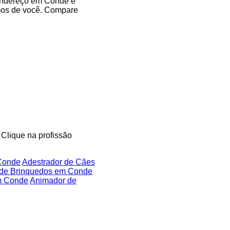
 endereço em Conde e
imos de você. Compare
 Clique na profissão
Conde
Adestrador de Cães
 de Brinquedos em Conde
m Conde
Animador de