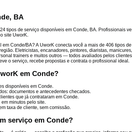
nde, BA
24 tipos de serviço disponíveis em Conde, BA. Profissionais ver
lo site UworK.
l em Conde/BA? A UworK conecta você a mais de 406 tipos de p
ião. Eletricistas, encanadores, pintores, diaristas, manicures,
ersonal trainers e muitos outros — todos avaliados pelos client
ve o serviço, recebe propostas e contrata o profissional ideal.
 UworK em Conde?
ões disponíveis em Conde.
cados: documentos e antecedentes checados.
clientes que já contrataram em Conde.
 em minutos pelo site.
em taxa de cliente, sem comissão.
um serviço em Conde?