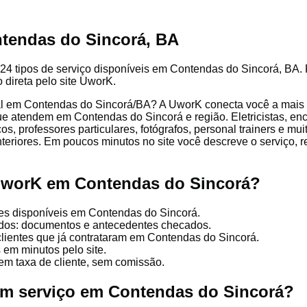
tendas do Sincorá, BA
24 tipos de serviço disponíveis em Contendas do Sincorá, BA. P
 direta pelo site UworK.
al em Contendas do Sincorá/BA? A UworK conecta você a mais 
que atendem em Contendas do Sincorá e região. Eletricistas, en
cos, professores particulares, fotógrafos, personal trainers e mu
nteriores. Em poucos minutos no site você descreve o serviço, 
UworK em Contendas do Sincorá?
es disponíveis em Contendas do Sincorá.
cados: documentos e antecedentes checados.
clientes que já contrataram em Contendas do Sincorá.
 em minutos pelo site.
em taxa de cliente, sem comissão.
um serviço em Contendas do Sincorá?