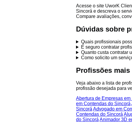
Acesse o site UworK Clien
Sincorá e descreva o servi
Compare avaliações, conver
Dúvidas sobre p
Quais profissionais po
É seguro contratar prof
Quanto custa contratar 
Como solicito um servi
Profissões mais
Veja abaixo a lista de pro
profissão desejada para ve
Abertura de Empresas em 
em Contendas do Sincorá
Sincorá
Advogado em Cont
Contendas do Sincorá
Alu
do Sincorá
Animador 3D e