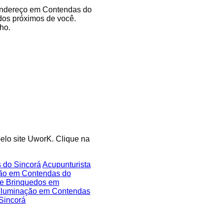
u endereço em Contendas do
ados próximos de você.
ho.
pelo site UworK. Clique na
 do Sincorá
Acupunturista
cão em Contendas do
de Brinquedos em
 Iluminação em Contendas
Sincorá