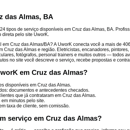
z das Almas, BA
24 tipos de serviço disponíveis em Cruz das Almas, BA. Profissi
 direta pelo site UworK.
l em Cruz das Almas/BA? A UworK conecta você a mais de 406 t
 Cruz das Almas e região. Eletricistas, encanadores, pintores, 
culares, fotógrafos, personal trainers e muitos outros — todos a
tos no site você descreve o serviço, recebe propostas e contrata
UworK em Cruz das Almas?
es disponíveis em Cruz das Almas.
cados: documentos e antecedentes checados.
clientes que já contrataram em Cruz das Almas.
 em minutos pelo site.
em taxa de cliente, sem comissão.
um serviço em Cruz das Almas?