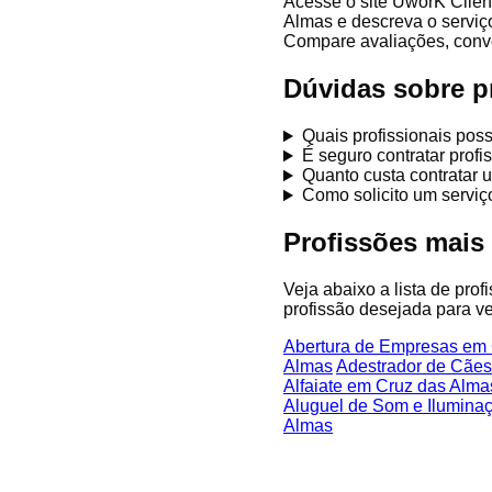
Acesse o site UworK Clien
Almas e descreva o serviç
Compare avaliações, conver
Dúvidas sobre p
Quais profissionais po
É seguro contratar prof
Quanto custa contratar 
Como solicito um servi
Profissões mais
Veja abaixo a lista de pro
profissão desejada para ve
Abertura de Empresas em
Almas
Adestrador de Cães
Alfaiate em Cruz das Alma
Aluguel de Som e Ilumina
Almas