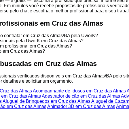
te — é grátis —, escolha a profissão que precisa, informe seu
o. Em minutos você recebe propostas de profissionais verificad
se pelo chat e escolha o melhor profissional para o seu trabal
rofissionais em Cruz das Almas
sso contratar em Cruz das Almas/BA pela UworK?
issionais pela UworK em Cruz das Almas?
um profissional em Cruz das Almas?
ço em Cruz das Almas?
 buscadas em Cruz das Almas
fissionais verificados disponíveis em Cruz das Almas/BA pelo si
r detalhes e solicitar um orçamento.
 Cruz das Almas
Acompanhante de Idosos em Cruz das Almas
A
 em Cruz das Almas
Adestrador de cão em Cruz das Almas
Adv
s
Aluguel de Brinquedos em Cruz das Almas
Aluguel de Caçam
ção em Cruz das Almas
Animador 3D em Cruz das Almas
Anima