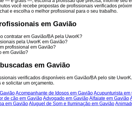
te — é grátis —, escolha a profissão que precisa, informe seu
nutos você recebe propostas de profissionais verificados próx
chat e escolha o melhor profissional para o seu trabalho.
rofissionais em Gavião
sso contratar em Gavião/BA pela UworK?
issionais pela UworK em Gavião?
um profissional em Gavião?
ço em Gavião?
 buscadas em Gavião
fissionais verificados disponíveis em Gavião/BA pelo site UworK
 e solicitar um orçamento.
 Gavião
Acompanhante de Idosos em Gavião
Acupunturista em
or de cão em Gavião
Advogado em Gavião
Alfaiate em Gavião
ba em Gavião
Aluguel de Som e Iluminação em Gavião
Animad