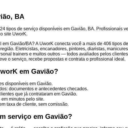
ião, BA
24 tipos de serviço disponíveis em Gavião, BA. Profissionais ve
lo site UworK.
l em Gavião/BA? A UworK conecta você a mais de 406 tipos de p
gião. Eletricistas, encanadores, pintores, diaristas, manicures
ersonal trainers e muitos outros — todos avaliados pelos client
ve o serviço, recebe propostas e contrata o profissional ideal.
 UworK em Gavião?
es disponíveis em Gavião.
cados: documentos e antecedentes checados.
clientes que já contrataram em Gavião.
 em minutos pelo site.
em taxa de cliente, sem comissão.
um serviço em Gavião?