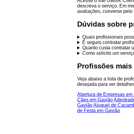
Acesse o site UworK Clien
descreva o serviço. Em mi
avaliações, converse pelo 
Dúvidas sobre p
Quais profissionais po
É seguro contratar prof
Quanto custa contratar 
Como solicito um servi
Profissões mais
Veja abaixo a lista de pro
desejada para ver detalhes
Abertura de Empresas em
Cães em Gavião
Adestrad
Gavião
Aluguel de Caçam
de Festa em Gavião