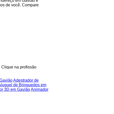
 endereço em Gavião e
imos de você. Compare
. Clique na profissão
 Gavião
Adestrador de
Aluguel de Brinquedos em
or 3D em Gavião
Animador