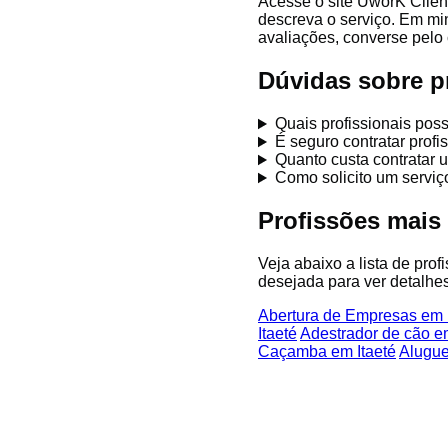
Acesse o site UworK Client
descreva o serviço. Em mi
avaliações, converse pelo 
Dúvidas sobre pr
Quais profissionais pos
É seguro contratar prof
Quanto custa contratar u
Como solicito um serviç
Profissões mais
Veja abaixo a lista de prof
desejada para ver detalhes
Abertura de Empresas em I
Itaeté
Adestrador de cão em
Caçamba em Itaeté
Alugue