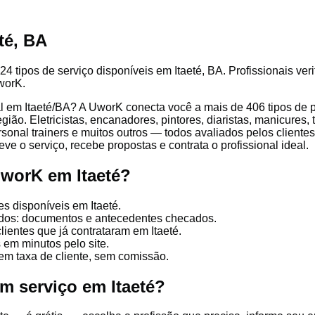
té, BA
4 tipos de serviço disponíveis em Itaeté, BA. Profissionais veri
worK.
 em Itaeté/BA? A UworK conecta você a mais de 406 tipos de pr
ião. Eletricistas, encanadores, pintores, diaristas, manicures, 
ersonal trainers e muitos outros — todos avaliados pelos client
ve o serviço, recebe propostas e contrata o profissional ideal.
UworK em Itaeté?
es disponíveis em Itaeté.
cados: documentos e antecedentes checados.
lientes que já contrataram em Itaeté.
 em minutos pelo site.
em taxa de cliente, sem comissão.
m serviço em Itaeté?