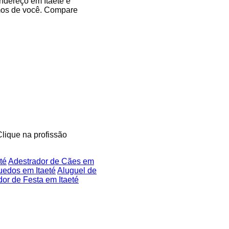
endereço em Itaeté e
imos de você. Compare
Clique na profissão
té
Adestrador de Cães em
uedos em Itaeté
Aluguel de
or de Festa em Itaeté