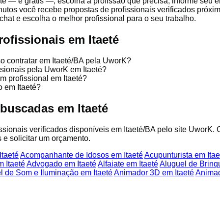
e — é grátis —, escolha a profissão que precisa, informe seu 
nutos você recebe propostas de profissionais verificados próx
chat e escolha o melhor profissional para o seu trabalho.
ofissionais em Itaeté
so contratar em Itaeté/BA pela UworK?
issionais pela UworK em Itaeté?
m profissional em Itaeté?
o em Itaeté?
 buscadas em Itaeté
issionais verificados disponíveis em Itaeté/BA pelo site UworK. 
 e solicitar um orçamento.
taeté
Acompanhante de Idosos em Itaeté
Acupunturista em Itae
 Itaeté
Advogado em Itaeté
Alfaiate em Itaeté
Aluguel de Brinq
l de Som e Iluminação em Itaeté
Animador 3D em Itaeté
Animad