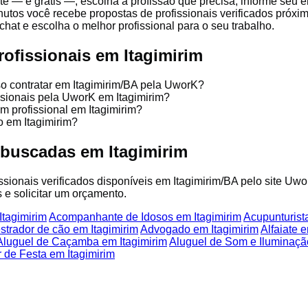
e — é grátis —, escolha a profissão que precisa, informe seu 
nutos você recebe propostas de profissionais verificados próx
chat e escolha o melhor profissional para o seu trabalho.
ofissionais em Itagimirim
so contratar em Itagimirim/BA pela UworK?
issionais pela UworK em Itagimirim?
m profissional em Itagimirim?
o em Itagimirim?
 buscadas em Itagimirim
issionais verificados disponíveis em Itagimirim/BA pelo site Uwo
 e solicitar um orçamento.
tagimirim
Acompanhante de Idosos em Itagimirim
Acupunturist
strador de cão em Itagimirim
Advogado em Itagimirim
Alfaiate 
Aluguel de Caçamba em Itagimirim
Aluguel de Som e Iluminaçã
 de Festa em Itagimirim