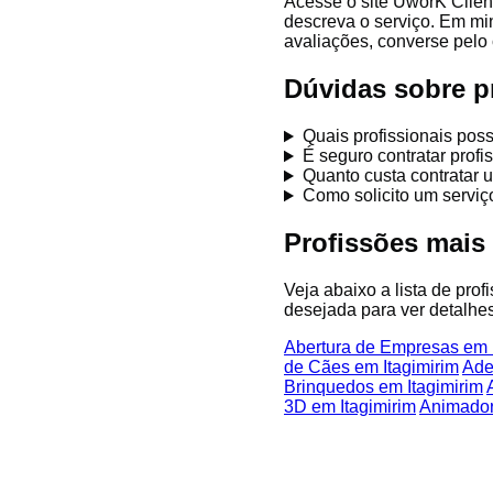
Acesse o site UworK Client
descreva o serviço. Em mi
avaliações, converse pelo 
Dúvidas sobre pr
Quais profissionais pos
É seguro contratar prof
Quanto custa contratar u
Como solicito um serviç
Profissões mais
Veja abaixo a lista de prof
desejada para ver detalhes
Abertura de Empresas em I
de Cães em Itagimirim
Ade
Brinquedos em Itagimirim
3D em Itagimirim
Animador