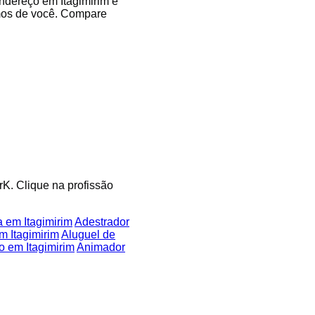
endereço em Itagimirim e
imos de você. Compare
rK. Clique na profissão
a em Itagimirim
Adestrador
em Itagimirim
Aluguel de
o em Itagimirim
Animador