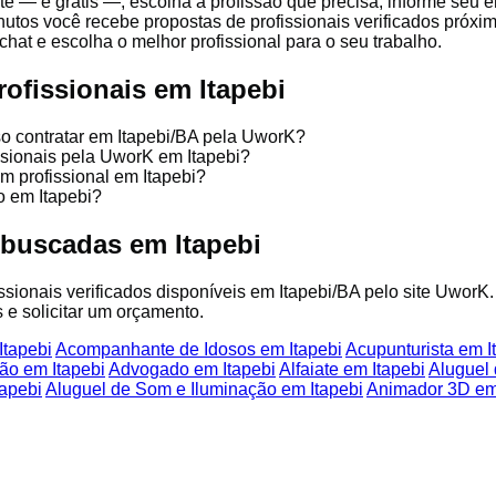
e — é grátis —, escolha a profissão que precisa, informe seu 
nutos você recebe propostas de profissionais verificados próx
chat e escolha o melhor profissional para o seu trabalho.
ofissionais em Itapebi
so contratar em Itapebi/BA pela UworK?
issionais pela UworK em Itapebi?
m profissional em Itapebi?
o em Itapebi?
 buscadas em Itapebi
issionais verificados disponíveis em Itapebi/BA pelo site UworK.
 e solicitar um orçamento.
Itapebi
Acompanhante de Idosos em Itapebi
Acupunturista em I
ão em Itapebi
Advogado em Itapebi
Alfaiate em Itapebi
Aluguel 
apebi
Aluguel de Som e Iluminação em Itapebi
Animador 3D em