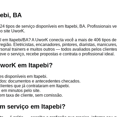
ebi, BA
4 tipos de serviço disponíveis em Itapebi, BA. Profissionais ve
lo site UworK.
 em Itapebi/BA? A UworK conecta você a mais de 406 tipos de p
gião. Eletricistas, encanadores, pintores, diaristas, manicures
ersonal trainers e muitos outros — todos avaliados pelos client
ve o serviço, recebe propostas e contrata o profissional ideal.
UworK em Itapebi?
es disponíveis em Itapebi.
cados: documentos e antecedentes checados.
lientes que já contrataram em Itapebi.
 em minutos pelo site.
em taxa de cliente, sem comissão.
um serviço em Itapebi?