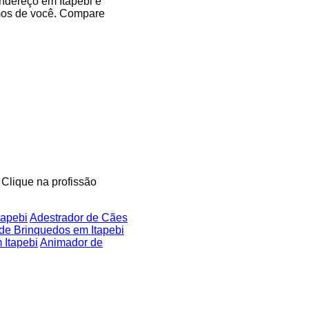
endereço em Itapebi e
imos de você. Compare
 Clique na profissão
tapebi
Adestrador de Cães
de Brinquedos em Itapebi
 Itapebi
Animador de