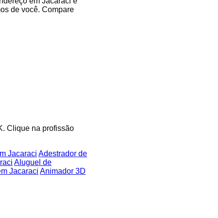
endereço em Jacaraci e
imos de você. Compare
K. Clique na profissão
em Jacaraci
Adestrador de
raci
Aluguel de
em Jacaraci
Animador 3D