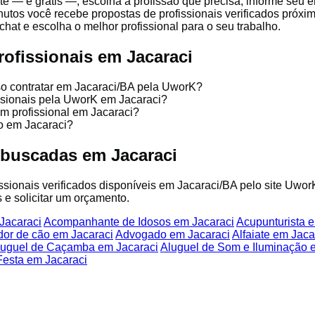
te — é grátis —, escolha a profissão que precisa, informe seu 
nutos você recebe propostas de profissionais verificados próx
chat e escolha o melhor profissional para o seu trabalho.
rofissionais em Jacaraci
so contratar em Jacaraci/BA pela UworK?
issionais pela UworK em Jacaraci?
um profissional em Jacaraci?
o em Jacaraci?
 buscadas em Jacaraci
fissionais verificados disponíveis em Jacaraci/BA pelo site Uwor
 e solicitar um orçamento.
Jacaraci
Acompanhante de Idosos em Jacaraci
Acupunturista 
dor de cão em Jacaraci
Advogado em Jacaraci
Alfaiate em Jaca
luguel de Caçamba em Jacaraci
Aluguel de Som e Iluminação 
esta em Jacaraci