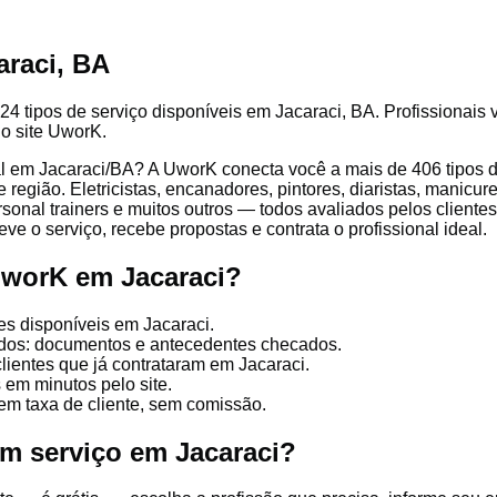
araci, BA
24 tipos de serviço disponíveis em Jacaraci, BA. Profissionais v
lo site UworK.
l em Jacaraci/BA? A UworK conecta você a mais de 406 tipos de
região. Eletricistas, encanadores, pintores, diaristas, manicure
ersonal trainers e muitos outros — todos avaliados pelos client
ve o serviço, recebe propostas e contrata o profissional ideal.
UworK em Jacaraci?
es disponíveis em Jacaraci.
cados: documentos e antecedentes checados.
clientes que já contrataram em Jacaraci.
 em minutos pelo site.
em taxa de cliente, sem comissão.
um serviço em Jacaraci?