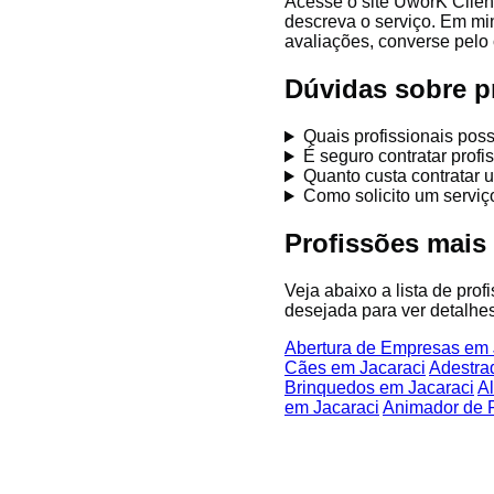
Acesse o site UworK Clien
descreva o serviço. Em mi
avaliações, converse pelo 
Dúvidas sobre p
Quais profissionais pos
É seguro contratar prof
Quanto custa contratar 
Como solicito um serviç
Profissões mais
Veja abaixo a lista de pro
desejada para ver detalhes
Abertura de Empresas em 
Cães em Jacaraci
Adestra
Brinquedos em Jacaraci
A
em Jacaraci
Animador de F