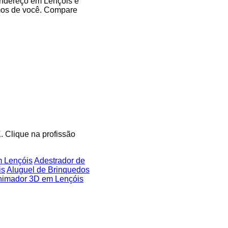
 endereço em Lençóis e
imos de você. Compare
. Clique na profissão
m Lençóis
Adestrador de
is
Aluguel de Brinquedos
nimador 3D em Lençóis