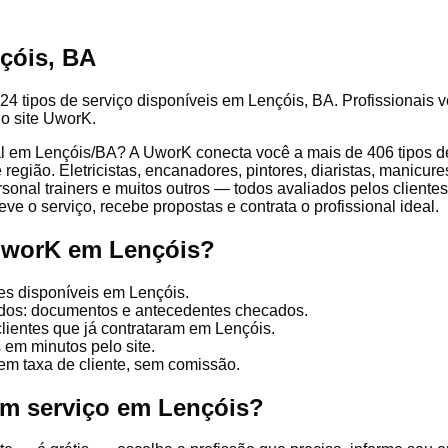
çóis, BA
24 tipos de serviço disponíveis em Lençóis, BA. Profissionais v
lo site UworK.
l em Lençóis/BA? A UworK conecta você a mais de 406 tipos de 
egião. Eletricistas, encanadores, pintores, diaristas, manicures
ersonal trainers e muitos outros — todos avaliados pelos client
ve o serviço, recebe propostas e contrata o profissional ideal.
UworK em Lençóis?
es disponíveis em Lençóis.
cados: documentos e antecedentes checados.
clientes que já contrataram em Lençóis.
 em minutos pelo site.
em taxa de cliente, sem comissão.
um serviço em Lençóis?