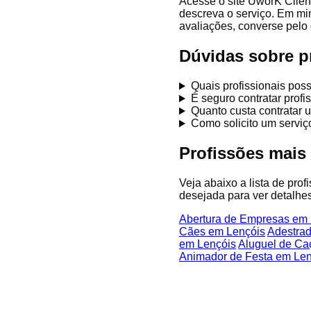
Acesse o site UworK Clien
descreva o serviço. Em mi
avaliações, converse pelo 
Dúvidas sobre p
Quais profissionais pos
É seguro contratar prof
Quanto custa contratar 
Como solicito um servi
Profissões mais
Veja abaixo a lista de pro
desejada para ver detalhes
Abertura de Empresas em 
Cães em Lençóis
Adestrad
em Lençóis
Aluguel de C
Animador de Festa em Len