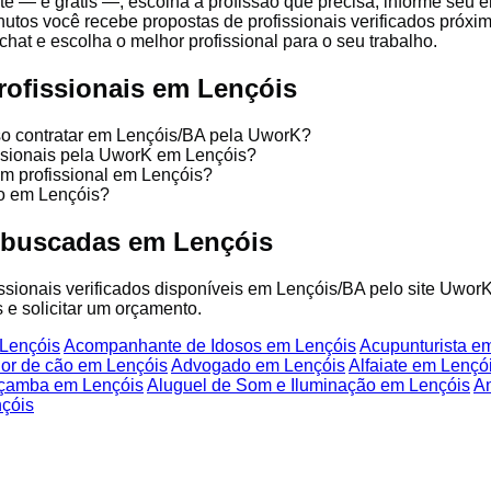
te — é grátis —, escolha a profissão que precisa, informe seu
nutos você recebe propostas de profissionais verificados próx
chat e escolha o melhor profissional para o seu trabalho.
rofissionais em Lençóis
so contratar em Lençóis/BA pela UworK?
issionais pela UworK em Lençóis?
um profissional em Lençóis?
ço em Lençóis?
 buscadas em Lençóis
fissionais verificados disponíveis em Lençóis/BA pelo site UworK
 e solicitar um orçamento.
Lençóis
Acompanhante de Idosos em Lençóis
Acupunturista e
or de cão em Lençóis
Advogado em Lençóis
Alfaiate em Lençó
açamba em Lençóis
Aluguel de Som e Iluminação em Lençóis
A
çóis