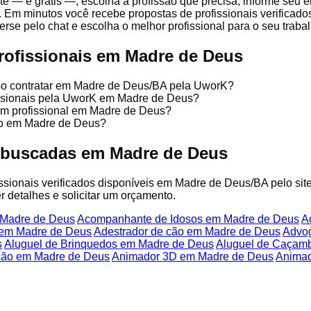
te — é grátis —, escolha a profissão que precisa, informe seu
. Em minutos você recebe propostas de profissionais verificado
se pelo chat e escolha o melhor profissional para o seu trabal
rofissionais em Madre de Deus
sso contratar em Madre de Deus/BA pela UworK?
fissionais pela UworK em Madre de Deus?
um profissional em Madre de Deus?
ço em Madre de Deus?
 buscadas em Madre de Deus
fissionais verificados disponíveis em Madre de Deus/BA pelo si
r detalhes e solicitar um orçamento.
 Madre de Deus
Acompanhante de Idosos em Madre de Deus
A
 em Madre de Deus
Adestrador de cão em Madre de Deus
Advo
s
Aluguel de Brinquedos em Madre de Deus
Aluguel de Caçam
ção em Madre de Deus
Animador 3D em Madre de Deus
Animad