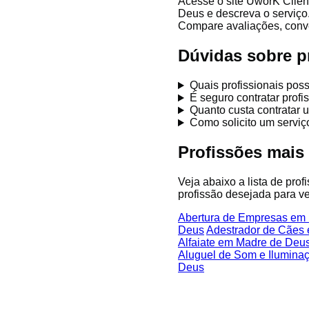
Acesse o site UworK Clien
Deus e descreva o serviço
Compare avaliações, conver
Dúvidas sobre p
Quais profissionais po
É seguro contratar pro
Quanto custa contratar 
Como solicito um servi
Profissões mais
Veja abaixo a lista de pro
profissão desejada para ve
Abertura de Empresas em
Deus
Adestrador de Cães
Alfaiate em Madre de Deu
Aluguel de Som e Ilumina
Deus