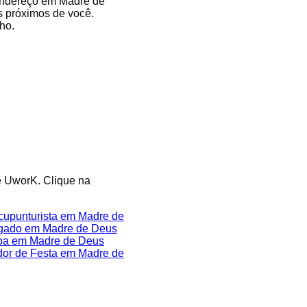
 endereço em Madre de
s próximos de você.
ho.
te UworK. Clique na
cupunturista em Madre de
gado em Madre de Deus
ba em Madre de Deus
or de Festa em Madre de