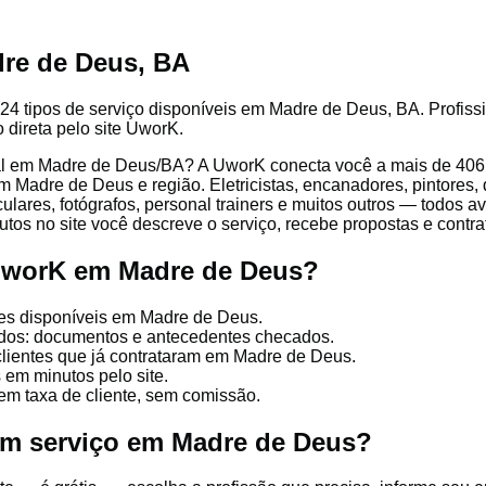
re de Deus, BA
24 tipos de serviço disponíveis em Madre de Deus, BA. Profissi
 direta pelo site UworK.
l em Madre de Deus/BA? A UworK conecta você a mais de 406 t
 Madre de Deus e região. Eletricistas, encanadores, pintores, d
culares, fotógrafos, personal trainers e muitos outros — todos a
tos no site você descreve o serviço, recebe propostas e contrata
 UworK em Madre de Deus?
ões disponíveis em Madre de Deus.
cados: documentos e antecedentes checados.
clientes que já contrataram em Madre de Deus.
 em minutos pelo site.
em taxa de cliente, sem comissão.
um serviço em Madre de Deus?