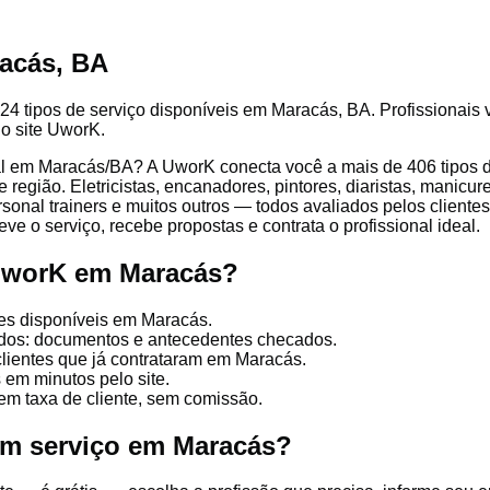
acás, BA
24 tipos de serviço disponíveis em Maracás, BA. Profissionais v
lo site UworK.
l em Maracás/BA? A UworK conecta você a mais de 406 tipos de
egião. Eletricistas, encanadores, pintores, diaristas, manicure
ersonal trainers e muitos outros — todos avaliados pelos client
ve o serviço, recebe propostas e contrata o profissional ideal.
 UworK em Maracás?
es disponíveis em Maracás.
cados: documentos e antecedentes checados.
clientes que já contrataram em Maracás.
 em minutos pelo site.
em taxa de cliente, sem comissão.
um serviço em Maracás?