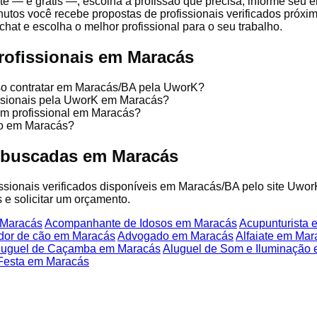
te — é grátis —, escolha a profissão que precisa, informe seu
nutos você recebe propostas de profissionais verificados próx
chat e escolha o melhor profissional para o seu trabalho.
rofissionais em Maracás
sso contratar em Maracás/BA pela UworK?
issionais pela UworK em Maracás?
um profissional em Maracás?
ço em Maracás?
 buscadas em Maracás
fissionais verificados disponíveis em Maracás/BA pelo site Uwor
 e solicitar um orçamento.
 Maracás
Acompanhante de Idosos em Maracás
Acupunturista
dor de cão em Maracás
Advogado em Maracás
Alfaiate em Mar
luguel de Caçamba em Maracás
Aluguel de Som e Iluminação
Festa em Maracás