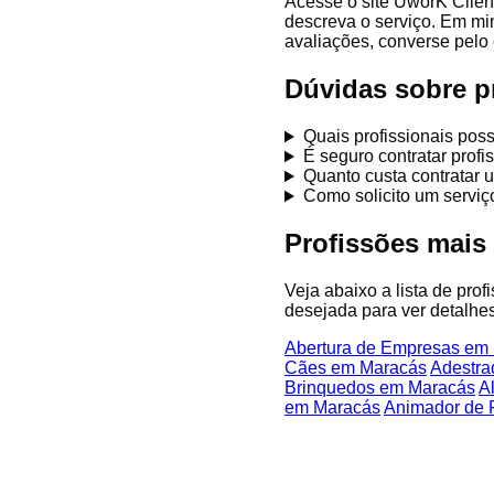
Acesse o site UworK Clien
descreva o serviço. Em mi
avaliações, converse pelo 
Dúvidas sobre p
Quais profissionais po
É seguro contratar prof
Quanto custa contratar 
Como solicito um servi
Profissões mais
Veja abaixo a lista de pro
desejada para ver detalhes
Abertura de Empresas em
Cães em Maracás
Adestra
Brinquedos em Maracás
A
em Maracás
Animador de 