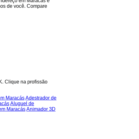
 endereço em Maracás e
imos de você. Compare
K. Clique na profissão
 em Maracás
Adestrador de
acás
Aluguel de
 em Maracás
Animador 3D