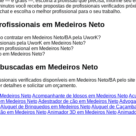
te — é grátis —, escolha a profissão que precisa, informe seu
minutos você recebe propostas de profissionais verificados pr
chat e escolha o melhor profissional para o seu trabalho.
rofissionais em Medeiros Neto
sso contratar em Medeiros Neto/BA pela UworK?
issionais pela UworK em Medeiros Neto?
um profissional em Medeiros Neto?
ço em Medeiros Neto?
 buscadas em Medeiros Neto
fissionais verificados disponíveis em Medeiros Neto/BA pelo sit
r detalhes e solicitar um orçamento.
 Medeiros Neto
Acompanhante de Idosos em Medeiros Neto
Acu
em Medeiros Neto
Adestrador de cão em Medeiros Neto
Advoga
Aluguel de Brinquedos em Medeiros Neto
Aluguel de Caçamba
ção em Medeiros Neto
Animador 3D em Medeiros Neto
Animado