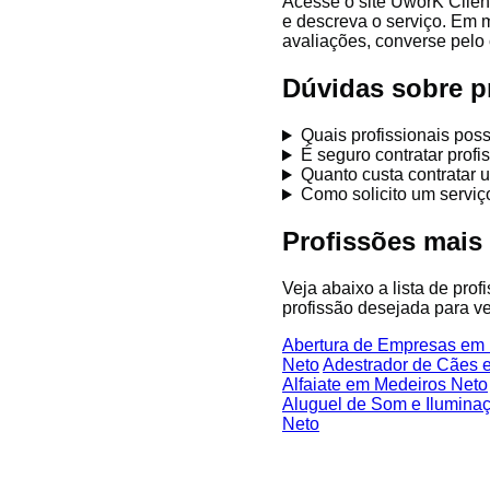
Acesse o site UworK Clien
e descreva o serviço. Em 
avaliações, converse pelo 
Dúvidas sobre p
Quais profissionais po
É seguro contratar prof
Quanto custa contratar 
Como solicito um servi
Profissões mais
Veja abaixo a lista de pro
profissão desejada para ve
Abertura de Empresas em
Neto
Adestrador de Cães 
Alfaiate em Medeiros Neto
Aluguel de Som e Ilumina
Neto