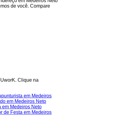
 endereço em Medeiros Neto
óximos de você. Compare
e UworK. Clique na
punturista em Medeiros
do em Medeiros Neto
 em Medeiros Neto
r de Festa em Medeiros