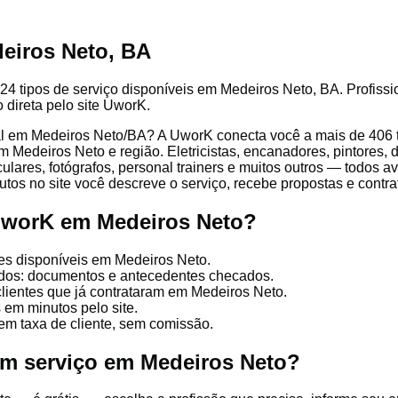
eiros Neto, BA
24 tipos de serviço disponíveis em Medeiros Neto, BA. Profissio
 direta pelo site UworK.
l em Medeiros Neto/BA? A UworK conecta você a mais de 406 ti
 Medeiros Neto e região. Eletricistas, encanadores, pintores, d
culares, fotógrafos, personal trainers e muitos outros — todos a
tos no site você descreve o serviço, recebe propostas e contrata
UworK em Medeiros Neto?
es disponíveis em Medeiros Neto.
cados: documentos e antecedentes checados.
clientes que já contrataram em Medeiros Neto.
 em minutos pelo site.
em taxa de cliente, sem comissão.
um serviço em Medeiros Neto?