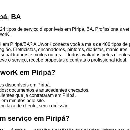
ipá, BA
4 tipos de serviço disponíveis em Piripá, BA. Profissionais ver
worK.
l em Piripá/BA? A UworK conecta você a mais de 406 tipos de pr
ião. Eletricistas, encanadores, pintores, diaristas, manicures,
ersonal trainers e muitos outros — todos avaliados pelos client
ve o serviço, recebe propostas e contrata o profissional ideal.
UworK em Piripá?
es disponíveis em Piripá.
cados: documentos e antecedentes checados.
lientes que já contrataram em Piripá.
 em minutos pelo site.
em taxa de cliente, sem comissão.
um serviço em Piripá?