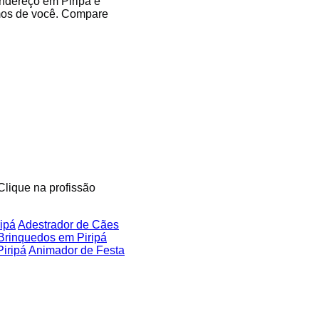
endereço em Piripá e
imos de você. Compare
 Clique na profissão
ipá
Adestrador de Cães
Brinquedos em Piripá
iripá
Animador de Festa