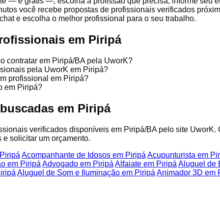
e — é grátis —, escolha a profissão que precisa, informe seu 
nutos você recebe propostas de profissionais verificados próx
chat e escolha o melhor profissional para o seu trabalho.
ofissionais em Piripá
so contratar em Piripá/BA pela UworK?
issionais pela UworK em Piripá?
m profissional em Piripá?
o em Piripá?
 buscadas em Piripá
issionais verificados disponíveis em Piripá/BA pelo site UworK.
 e solicitar um orçamento.
Piripá
Acompanhante de Idosos em Piripá
Acupunturista em Pir
ão em Piripá
Advogado em Piripá
Alfaiate em Piripá
Aluguel de 
iripá
Aluguel de Som e Iluminação em Piripá
Animador 3D em P