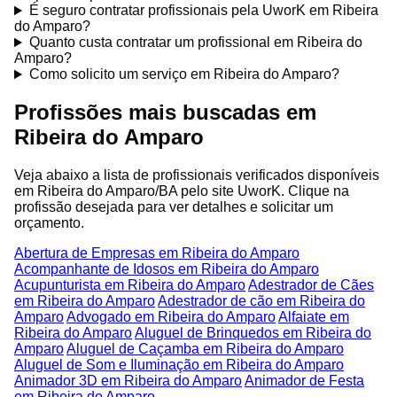
É seguro contratar profissionais pela UworK em Ribeira
do Amparo?
Quanto custa contratar um profissional em Ribeira do
Amparo?
Como solicito um serviço em Ribeira do Amparo?
Profissões mais buscadas em
Ribeira do Amparo
Veja abaixo a lista de profissionais verificados disponíveis
em Ribeira do Amparo/BA pelo site UworK. Clique na
profissão desejada para ver detalhes e solicitar um
orçamento.
Abertura de Empresas em Ribeira do Amparo
Acompanhante de Idosos em Ribeira do Amparo
Acupunturista em Ribeira do Amparo
Adestrador de Cães
em Ribeira do Amparo
Adestrador de cão em Ribeira do
Amparo
Advogado em Ribeira do Amparo
Alfaiate em
Ribeira do Amparo
Aluguel de Brinquedos em Ribeira do
Amparo
Aluguel de Caçamba em Ribeira do Amparo
Aluguel de Som e Iluminação em Ribeira do Amparo
Animador 3D em Ribeira do Amparo
Animador de Festa
em Ribeira do Amparo