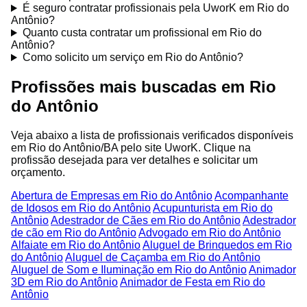
É seguro contratar profissionais pela UworK em Rio do
Antônio?
Quanto custa contratar um profissional em Rio do
Antônio?
Como solicito um serviço em Rio do Antônio?
Profissões mais buscadas em Rio
do Antônio
Veja abaixo a lista de profissionais verificados disponíveis
em Rio do Antônio/BA pelo site UworK. Clique na
profissão desejada para ver detalhes e solicitar um
orçamento.
Abertura de Empresas em Rio do Antônio
Acompanhante
de Idosos em Rio do Antônio
Acupunturista em Rio do
Antônio
Adestrador de Cães em Rio do Antônio
Adestrador
de cão em Rio do Antônio
Advogado em Rio do Antônio
Alfaiate em Rio do Antônio
Aluguel de Brinquedos em Rio
do Antônio
Aluguel de Caçamba em Rio do Antônio
Aluguel de Som e Iluminação em Rio do Antônio
Animador
3D em Rio do Antônio
Animador de Festa em Rio do
Antônio