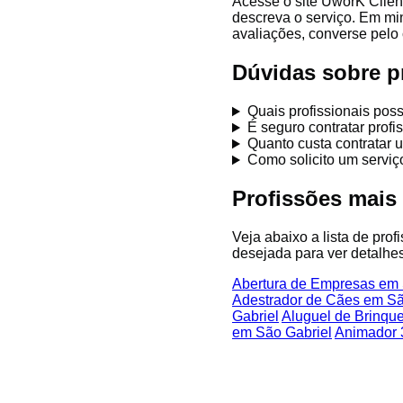
Acesse o site UworK Clien
descreva o serviço. Em mi
avaliações, converse pelo 
Dúvidas sobre p
Quais profissionais pos
É seguro contratar prof
Quanto custa contratar 
Como solicito um servi
Profissões mais
Veja abaixo a lista de pro
desejada para ver detalhes
Abertura de Empresas em 
Adestrador de Cães em Sã
Gabriel
Aluguel de Brinqu
em São Gabriel
Animador 