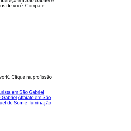
 endereço em São Gabriel e
imos de você. Compare
worK. Clique na profissão
rista em São Gabriel
 Gabriel
Alfaiate em São
uel de Som e Iluminação