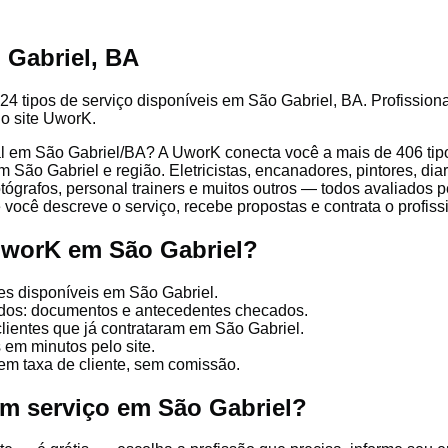
 Gabriel, BA
24 tipos de serviço disponíveis em São Gabriel, BA. Profissiona
lo site UworK.
l em São Gabriel/BA? A UworK conecta você a mais de 406 tipo
 São Gabriel e região. Eletricistas, encanadores, pintores, diar
otógrafos, personal trainers e muitos outros — todos avaliados pe
você descreve o serviço, recebe propostas e contrata o profissi
UworK em São Gabriel?
es disponíveis em São Gabriel.
cados: documentos e antecedentes checados.
clientes que já contrataram em São Gabriel.
 em minutos pelo site.
em taxa de cliente, sem comissão.
um serviço em São Gabriel?