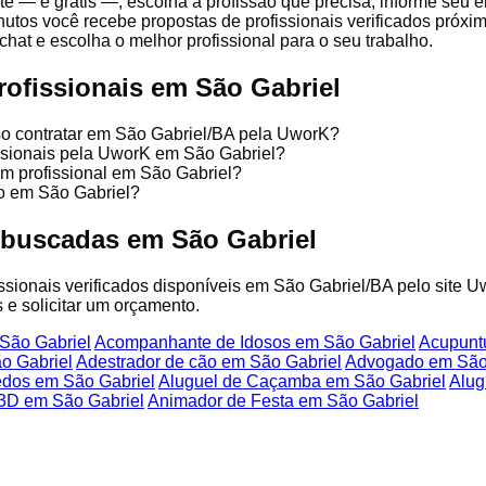
te — é grátis —, escolha a profissão que precisa, informe seu
nutos você recebe propostas de profissionais verificados próx
chat e escolha o melhor profissional para o seu trabalho.
rofissionais em São Gabriel
so contratar em São Gabriel/BA pela UworK?
issionais pela UworK em São Gabriel?
um profissional em São Gabriel?
ço em São Gabriel?
 buscadas em São Gabriel
fissionais verificados disponíveis em São Gabriel/BA pelo site U
 e solicitar um orçamento.
São Gabriel
Acompanhante de Idosos em São Gabriel
Acupuntu
o Gabriel
Adestrador de cão em São Gabriel
Advogado em São
edos em São Gabriel
Aluguel de Caçamba em São Gabriel
Alug
3D em São Gabriel
Animador de Festa em São Gabriel