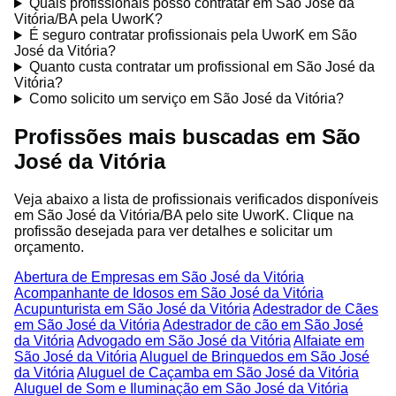
Quais profissionais posso contratar em São José da
Vitória/BA pela UworK?
É seguro contratar profissionais pela UworK em São
José da Vitória?
Quanto custa contratar um profissional em São José da
Vitória?
Como solicito um serviço em São José da Vitória?
Profissões mais buscadas em São
José da Vitória
Veja abaixo a lista de profissionais verificados disponíveis
em São José da Vitória/BA pelo site UworK. Clique na
profissão desejada para ver detalhes e solicitar um
orçamento.
Abertura de Empresas em São José da Vitória
Acompanhante de Idosos em São José da Vitória
Acupunturista em São José da Vitória
Adestrador de Cães
em São José da Vitória
Adestrador de cão em São José
da Vitória
Advogado em São José da Vitória
Alfaiate em
São José da Vitória
Aluguel de Brinquedos em São José
da Vitória
Aluguel de Caçamba em São José da Vitória
Aluguel de Som e Iluminação em São José da Vitória