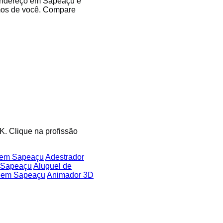
 endereço em Sapeaçu e
imos de você. Compare
K. Clique na profissão
 em Sapeaçu
Adestrador
m Sapeaçu
Aluguel de
o em Sapeaçu
Animador 3D