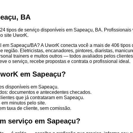
peaçu, BA
24 tipos de serviço disponíveis em Sapeaçu, BA. Profissionais 
lo site UworK.
l em Sapeaçu/BA? A UworK conecta você a mais de 406 tipos de
egião. Eletricistas, encanadores, pintores, diaristas, manicure
ersonal trainers e muitos outros — todos avaliados pelos client
ve o serviço, recebe propostas e contrata o profissional ideal.
 UworK em Sapeaçu?
ões disponíveis em Sapeaçu.
cados: documentos e antecedentes checados.
clientes que já contrataram em Sapeaçu.
 em minutos pelo site.
em taxa de cliente, sem comissão.
um serviço em Sapeaçu?