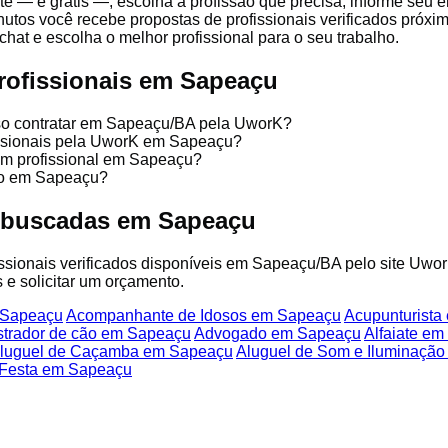
te — é grátis —, escolha a profissão que precisa, informe seu
nutos você recebe propostas de profissionais verificados próx
chat e escolha o melhor profissional para o seu trabalho.
rofissionais em Sapeaçu
sso contratar em Sapeaçu/BA pela UworK?
fissionais pela UworK em Sapeaçu?
um profissional em Sapeaçu?
ço em Sapeaçu?
s buscadas em Sapeaçu
fissionais verificados disponíveis em Sapeaçu/BA pelo site Uwor
 e solicitar um orçamento.
 Sapeaçu
Acompanhante de Idosos em Sapeaçu
Acupunturista
trador de cão em Sapeaçu
Advogado em Sapeaçu
Alfaiate e
luguel de Caçamba em Sapeaçu
Aluguel de Som e Iluminaçã
 Festa em Sapeaçu