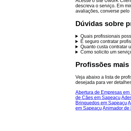
Acesse o site UworK Clien
descreva o serviço. Em mi
avaliações, converse pelo 
Dúvidas sobre p
Quais profissionais po
É seguro contratar pro
Quanto custa contratar 
Como solicito um servi
Profissões mai
Veja abaixo a lista de pro
desejada para ver detalhes
Abertura de Empresas em
de Cães em Sapeaçu
Ades
Brinquedos em Sapeaçu
A
em Sapeaçu
Animador de