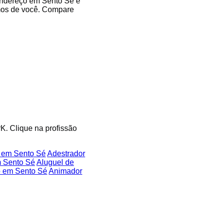
 endereço em Sento Sé e
imos de você. Compare
rK. Clique na profissão
a em Sento Sé
Adestrador
m Sento Sé
Aluguel de
o em Sento Sé
Animador