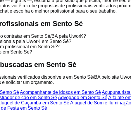
te — é grátis —, escolha a profissão que precisa, informe seu
nutos você recebe propostas de profissionais verificados próx
chat e escolha o melhor profissional para o seu trabalho.
rofissionais em Sento Sé
sso contratar em Sento Sé/BA pela UworK?
issionais pela UworK em Sento Sé?
um profissional em Sento Sé?
ço em Sento Sé?
 buscadas em Sento Sé
fissionais verificados disponíveis em Sento Sé/BA pelo site Uwo
 e solicitar um orçamento.
 Sento Sé
Acompanhante de Idosos em Sento Sé
Acupunturist
strador de cão em Sento Sé
Advogado em Sento Sé
Alfaiate e
luguel de Caçamba em Sento Sé
Aluguel de Som e Iluminaçã
 de Festa em Sento Sé