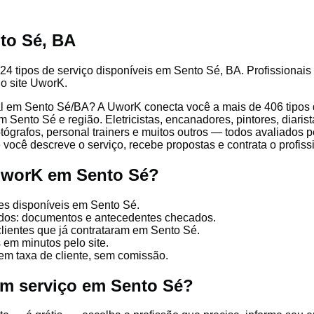
to Sé, BA
24 tipos de serviço disponíveis em Sento Sé, BA. Profissionais 
lo site UworK.
l em Sento Sé/BA? A UworK conecta você a mais de 406 tipos d
 Sento Sé e região. Eletricistas, encanadores, pintores, diarist
otógrafos, personal trainers e muitos outros — todos avaliados pe
você descreve o serviço, recebe propostas e contrata o profissi
UworK em Sento Sé?
es disponíveis em Sento Sé.
cados: documentos e antecedentes checados.
clientes que já contrataram em Sento Sé.
 em minutos pelo site.
em taxa de cliente, sem comissão.
um serviço em Sento Sé?