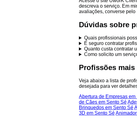
Acesse o site UworK Clien
descreva o serviço. Em mi
avaliações, converse pelo 
Dúvidas sobre p
Quais profissionais po
É seguro contratar prof
Quanto custa contratar 
Como solicito um servi
Profissões mais
Veja abaixo a lista de pro
desejada para ver detalhes
Abertura de Empresas em
de Cães em Sento Sé
Ade
Brinquedos em Sento Sé
A
3D em Sento Sé
Animador