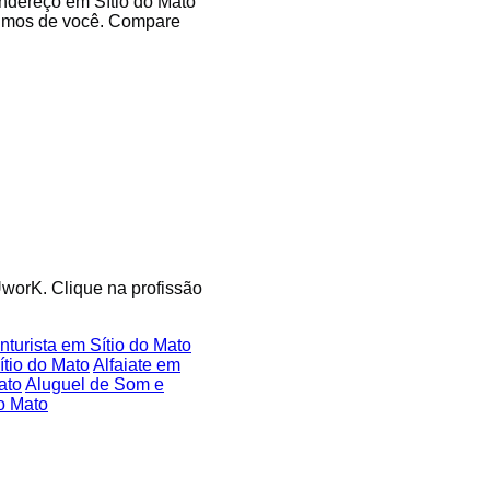
endereço em Sítio do Mato
óximos de você. Compare
 UworK. Clique na profissão
turista em Sítio do Mato
tio do Mato
Alfaiate em
ato
Aluguel de Som e
o Mato