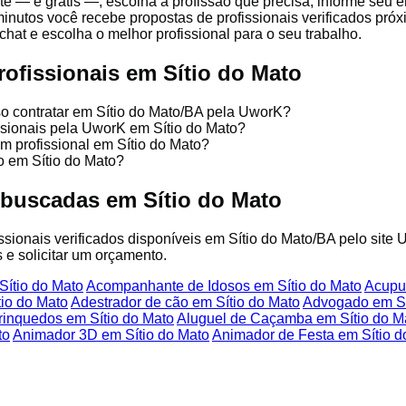
e — é grátis —, escolha a profissão que precisa, informe seu 
minutos você recebe propostas de profissionais verificados pr
chat e escolha o melhor profissional para o seu trabalho.
rofissionais em Sítio do Mato
so contratar em Sítio do Mato/BA pela UworK?
issionais pela UworK em Sítio do Mato?
um profissional em Sítio do Mato?
o em Sítio do Mato?
 buscadas em Sítio do Mato
issionais verificados disponíveis em Sítio do Mato/BA pelo site
 e solicitar um orçamento.
Sítio do Mato
Acompanhante de Idosos em Sítio do Mato
Acupun
io do Mato
Adestrador de cão em Sítio do Mato
Advogado em Sí
rinquedos em Sítio do Mato
Aluguel de Caçamba em Sítio do M
to
Animador 3D em Sítio do Mato
Animador de Festa em Sítio d