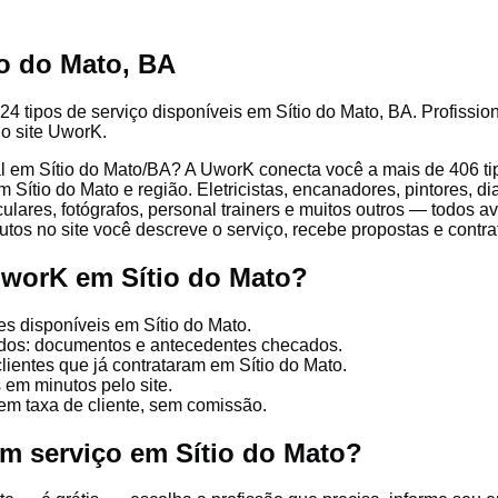
io do Mato, BA
24 tipos de serviço disponíveis em Sítio do Mato, BA. Profission
lo site UworK.
l em Sítio do Mato/BA? A UworK conecta você a mais de 406 tip
Sítio do Mato e região. Eletricistas, encanadores, pintores, di
culares, fotógrafos, personal trainers e muitos outros — todos a
tos no site você descreve o serviço, recebe propostas e contrata
UworK em Sítio do Mato?
es disponíveis em Sítio do Mato.
cados: documentos e antecedentes checados.
lientes que já contrataram em Sítio do Mato.
 em minutos pelo site.
em taxa de cliente, sem comissão.
um serviço em Sítio do Mato?