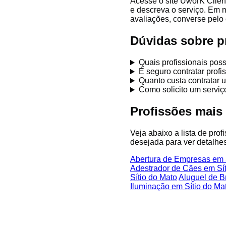
Acesse o site UworK Client
e descreva o serviço. Em 
avaliações, converse pelo 
Dúvidas sobre p
Quais profissionais pos
É seguro contratar prof
Quanto custa contratar 
Como solicito um serviç
Profissões mais
Veja abaixo a lista de prof
desejada para ver detalhes
Abertura de Empresas em 
Adestrador de Cães em Sít
Sítio do Mato
Aluguel de B
Iluminação em Sítio do Ma